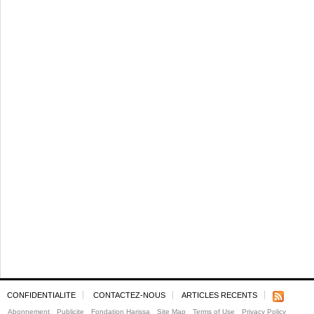
CONFIDENTIALITE
CONTACTEZ-NOUS
ARTICLES RECENTS
Abonnement
Publicite
Fondation Harissa
Site Map
Terms of Use
Privacy Policy