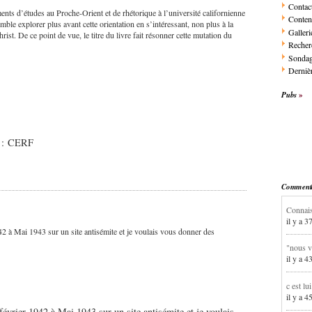
Contac
nts d’études au Proche-Orient et de rhétorique à l’université californienne
Conten
mble explorer plus avant cette orientation en s’intéressant, non plus à la
Galleri
ist. De ce point de vue, le titre du livre fait résonner cette mutation du
Recher
Sonda
Dernièr
Pubs
r : CERF
Commentai
Connais
il y a 3
1942 à Mai 1943 sur un site antisémite et je voulais vous donner des
"nous v
il y a 4
c est lu
il y a 4
e février 1942 à Mai 1943 sur un site antisémite et je voulais