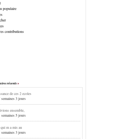
t
u populaire
es
cher
ges
es contributions
res récents
sance de ces 2 ecoles
7 semaines 3 jours
ivions ensemble,
3 semaines 5 jours
i qui m a mis au
5 semaines 3 jours