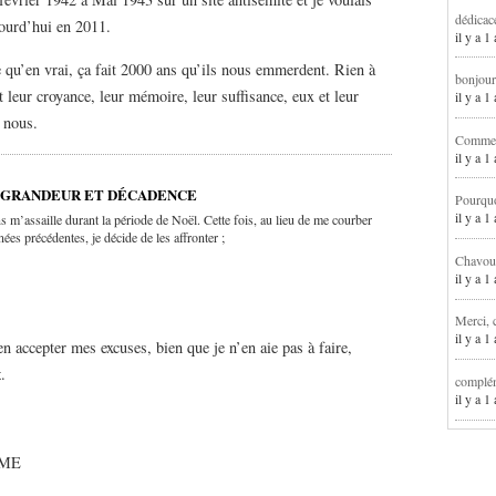
dédicac
ourd’hui en 2011.
il y a 1
 qu’en vrai, ça fait 2000 ans qu’ils nous emmerdent. Rien à
bonjour
et leur croyance, leur mémoire, leur suffisance, eux et leur
il y a 
 nous.
Comment
il y a 
E GRANDEUR ET DÉCADENCE
Pourqu
il y a 
s m’assaille durant la période de Noël. Cette fois, au lieu de me courber
nées précédentes, je décide de les affronter ;
Chavoua
il y a 
Merci, 
il y a 
 accepter mes excuses, bien que je n’en aie pas à faire,
x
.
complém
il y a 
SME