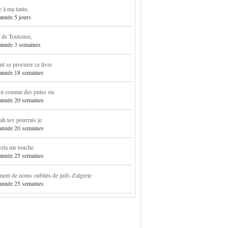
e à ma tante,
 année 5 jours
 de Toulouse,
1 année 3 semaines
 se procurer ce livre
1 année 18 semaines
oi comme des putes ou
1 année 20 semaines
h tov pourrais je
1 année 20 semaines
cela me touche
1 année 25 semaines
ent de noms oubliés de juifs d'algerie
1 année 25 semaines