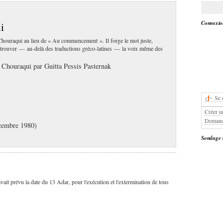
Connexion
i
 Chouraqui au lieu de « Au commencement ». Il forge le mot juste,
 retrouver — au-delà des traductions gréco-latines — la voix même des
é Chouraqui par Guitta Pessis Pasternak
Se 
Créer u
Demand
cembre 1980)
Sondage
 avait prévu la date du 13 Adar, pour l'exécution et l'extermination de tous