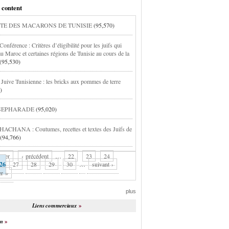
 content
TE DES MACARONS DE TUNISIE
(95,570)
onférence : Critères d’éligibilité pour les juifs qui
au Maroc et certaines régions de Tunisie au cours de la
(95,530)
 Juive Tunisienne : les bricks aux pommes de terre
)
 SEPHARADE
(95,020)
CHANA : Coutumes, recettes et textes des Juifs de
(94,766)
mier
‹ précédent
…
22
23
24
26
27
28
29
30
…
suivant ›
er »
plus
Liens commerciaux
on