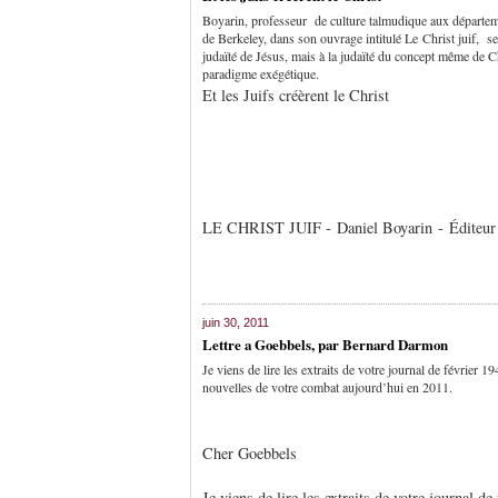
Boyarin, professeur de culture talmudique aux départeme
de Berkeley, dans son ouvrage intitulé Le Christ juif, se
judaïté de Jésus, mais à la judaïté du concept même de Chr
paradigme exégétique.
Et les Juifs créèrent le Christ
LE CHRIST JUIF - Daniel Boyarin - Éditeu
juin 30, 2011
Lettre a Goebbels, par Bernard Darmon
Je viens de lire les extraits de votre journal de février 
nouvelles de votre combat aujourd’hui en 2011.
Cher Goebbels
Je viens de lire les extraits de votre journal d