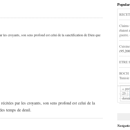
Popular
RECET
Claims C
étaient 
ar les croyants, son sens profond est celui de la sanctification de Dieu que
guerre.
Cuisine
(95,200
ETRE
ROCH HA
Tunisie
« pre
25
derni
 récitées par les croyants, son sens profond est celui de la
 des temps de deuil.
Navigati