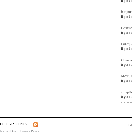
il y a 1
bonjour
il y a 
Comment
il y a 
Pourqu
il y a 
Chavoua
il y a 
Merci, 
il y a 
complém
il y a 
TICLES RECENTS
Co
Terms of Use
Privacy Policy