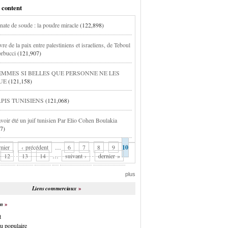
 content
nate de soude : la poudre miracle
(122,898)
vre de la paix entre palestiniens et israeliens, de Teboul
orbucci
(121,907)
EMMES SI BELLES QUE PERSONNE NE LES
UE
(121,158)
APIS TUNISIENS
(121,068)
avoir été un juif tunisien Par Elio Cohen Boulakia
7)
mier
‹ précédent
…
6
7
8
9
10
12
13
14
…
suivant ›
dernier »
plus
Liens commerciaux
on
t
u populaire