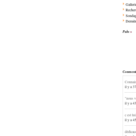
Galleri
Recher
Sonda
Dernièr
Pubs
Commentai
Connais
il y a 3
"nous v
il y a 4
c est lu
il y a 4
dédicac