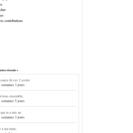
es
cher
ges
es contributions
res récents
sance de ces 2 ecoles
7 semaines 3 jours
ivions ensemble,
3 semaines 5 jours
i qui m a mis au
5 semaines 3 jours
e à ma tante,