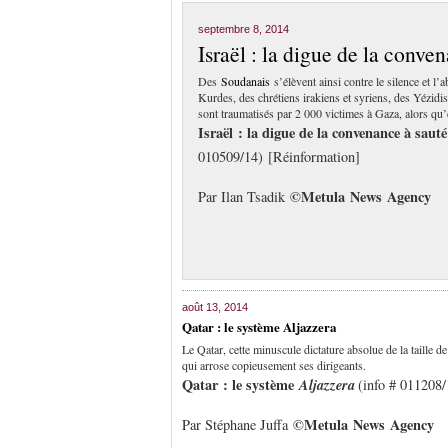
septembre 8, 2014
Israël : la digue de la conve
Des
Soudanais
s’élèvent ainsi contre le silence et l
Kurdes, des chrétiens irakiens et syriens, des Yézidi
sont traumatisés par 2 000 victimes à Gaza, alors qu’e
Israël : la digue de la convenance à sau
010509/14) [Réinformation]
©
Me
tula
N
ews
A
gency
Par Ilan Tsadik
août 13, 2014
Qatar : le système Aljazzera
Le Qatar, cette minuscule dictature absolue de la taille de
qui arrose copieusement ses dirigeants.
Qatar : le système
Aljazzera
(info # 011208/
©
Me
tula
N
ews
A
gency
Par Stéphane Juffa