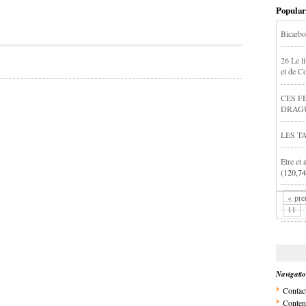
Popular
Bicarbo
26 Le li
et de C
CES F
DRAG
LES T
Etre et 
(120,74
« pre
11
Navigati
Contac
Conten