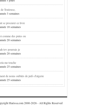
 année 5 jours
 de Toulouse,
1 année 3 semaines
 se procurer ce livre
1 année 18 semaines
oi comme des putes ou
1 année 20 semaines
h tov pourrais je
1 année 20 semaines
cela me touche
1 année 25 semaines
ent de noms oubliés de juifs d'algerie
1 année 25 semaines
pyright Harissa.com 2000-2026 - All Rights Reserved