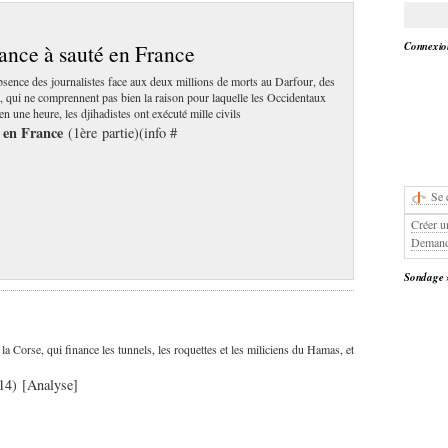
Connexion
nance à sauté en France
’absence des journalistes face aux deux millions de morts au Darfour, des
s, qui ne comprennent pas bien la raison pour laquelle les Occidentaux
n une heure, les djihadistes ont exécuté mille civils
té en France
(1ère partie)(info #
Se 
Créer u
Demand
Sondage
 la Corse, qui finance les tunnels, les roquettes et les miliciens du Hamas, et
14) [Analyse]