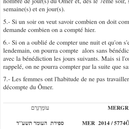
nombre de jour(s) du Ômer et, dès le 7ème soir,
semaine(s) et en jour(s).
5.- Si un soir on veut savoir combien on doit com
demande combien on a compté hier.
6.- Si on a oublié de compter une nuit et qu'on s
lendemain, on pourra compte alors sans bénédict
avec la bénédiction les jours suivants. Mais si l'o
rappelé, on ne pourra compter par la suite que sa
7.- Les femmes ont l'habitude de ne pas travaille
décompte du Ômer.
MERG
עוֹמֵרְגְרַם
''ד
ע
ספירת העומר תש
MER 2014 / 5774