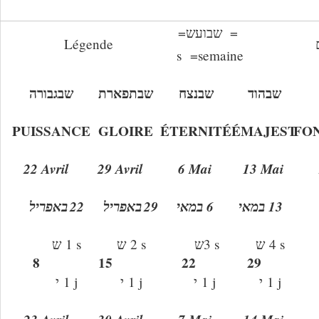
=
ש
= שבוע
Légende
s
=
semaine
שבהוד
שבנצח
שבתפארת
שבגבורה
PUISSANCE
GLOIRE
É
TERNIT
É
É
MAJEST
FO
22 Avril
29 Avril
6 Mai
13 Mai
באפריל
22
באפריל
29
6 במאי
13 במאי
ש
1 s
ש
2 s
ש
3 s
ש
4 s
8
15
22
29
י
1 j
י
1 j
י
1 j
י
1 j