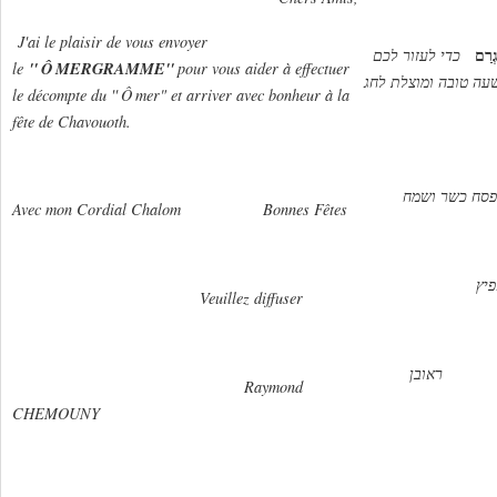
J'ai le plaisir de vous envoyer
גְרַם
כדי לעזור לכם
''
Ô
MERGRAMME''
le
pour vous aider à effectuer
עה טובה ומוצלת לחג
le décompte du ''
Ô
mer" et arriver avec bonheur à la
fête de Chavouoth.
כשר ושמח
Avec mon Cordial Chalom Bonnes Fêtes
פיץ
Veuillez diffuser
ן
Raymond
CHEMOUNY