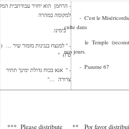
הרחמן הוא יחזיר עבודתבית המקד
למקומה במהרה
- C'est le Miséricordieux
culte dans
בימינו.
le Temple (reconstruit)
תה
…
- '' למנצח בנגינות מזמור שיר
nos jours.
ס''ז) ''
- Psaume 67
- '' אנא בכוח גדולת ימינך תתיר
''
…
צרורה
*** Please distribute
** Por favor distrib