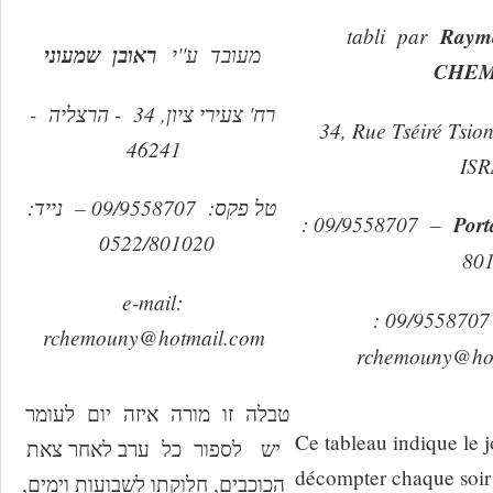
tabli par
Raym
מעובד ע''י
ראובן שמעוני
CHE
רח' צעירי ציון, 34 - הרצליה -
34, Rue Tséiré Tsio
46241
IS
טל פקס: 09/9558707 – נייד:
: 09/9558707 –
Port
0522/801020
80
e-mail:
: 09/9558707
rchemouny@hotmail.com
rchemouny@ho
טבלה זו מורה איזה יום לעומר
Ce tableau indique le j
יש לספור כל ערב לאחר צאת
décompter chaque soir 
הכוכבים, חלוקתו לשבועות וימים,