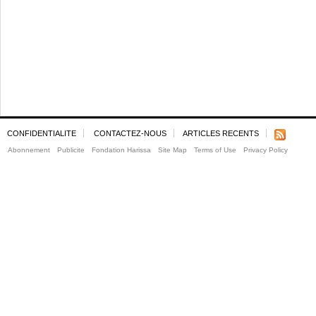
CONFIDENTIALITE
CONTACTEZ-NOUS
ARTICLES RECENTS
Abonnement
Publicite
Fondation Harissa
Site Map
Terms of Use
Privacy Policy