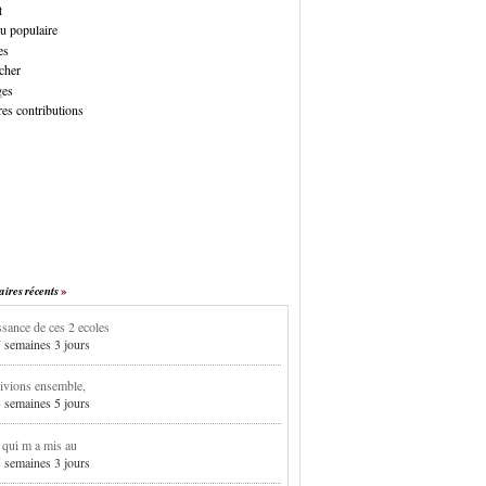
t
u populaire
es
cher
ges
es contributions
res récents
sance de ces 2 ecoles
7 semaines 3 jours
ivions ensemble,
3 semaines 5 jours
i qui m a mis au
5 semaines 3 jours