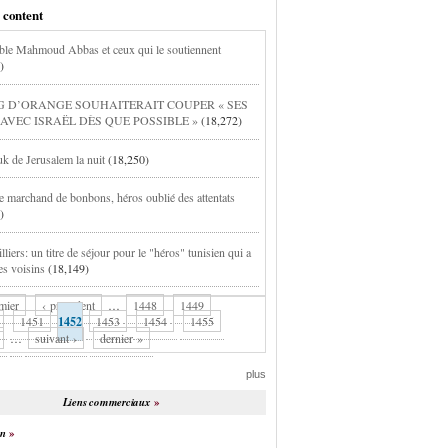
 content
able Mahmoud Abbas et ceux qui le soutiennent
)
G D’ORANGE SOUHAITERAIT COUPER « SES
 AVEC ISRAËL DÈS QUE POSSIBLE »
(18,272)
k de Jerusalem la nuit
(18,250)
 le marchand de bonbons, héros oublié des attentats
)
liers: un titre de séjour pour le "héros" tunisien qui a
es voisins
(18,149)
mier
‹ précédent
…
1448
1449
1451
1452
1453
1454
1455
…
suivant ›
dernier »
plus
Liens commerciaux
on