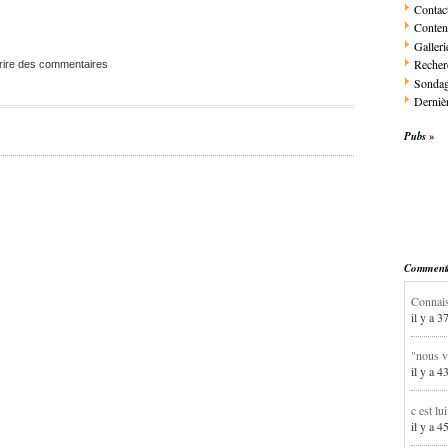
Contac
Conten
Galleri
Recher
rire des commentaires
Sonda
Dernièr
Pubs
Commentai
Connais
il y a 3
"nous v
il y a 4
c est lu
il y a 4