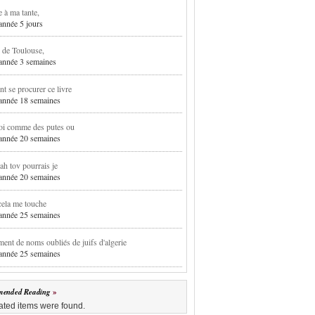
e à ma tante,
 année 5 jours
 de Toulouse,
1 année 3 semaines
 se procurer ce livre
1 année 18 semaines
oi comme des putes ou
1 année 20 semaines
h tov pourrais je
1 année 20 semaines
cela me touche
1 année 25 semaines
ent de noms oubliés de juifs d'algerie
1 année 25 semaines
ended Reading
ated items were found.