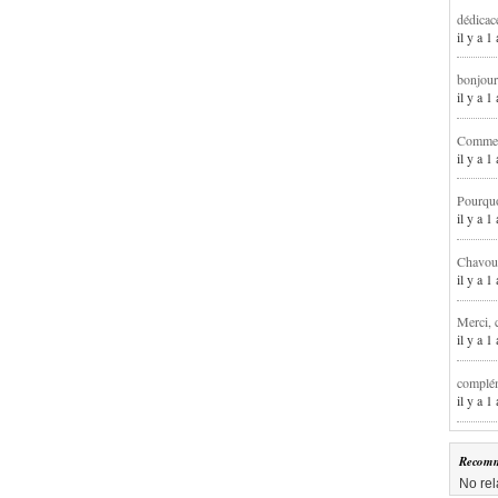
dédicac
il y a 1
bonjour
il y a 
Comment
il y a 
Pourqu
il y a 
Chavoua
il y a 
Merci, 
il y a 
complém
il y a 
Recomm
No rel