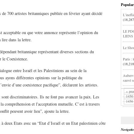
Popular
 de 700 artistes britanniques publiée en février ayant décidé
L’ineff
(18,287
LE PD
t acceptable ou que votre annonce représente l’opinion du
LIENS
ire dans la lettre.
Le Shou
ndépendant britannique représentant diverses sections du
r le Coexistence.
Paris :
(18,218
logue entre Israël et les Palestiniens au sein de la
Aubervil
us ayons différentes opinions sur la politique du
sauvé s
envie d’une coexistence pacifique”, déclarent les artistes.
« pre
1450
t sont discriminatoires. Ils ne font pas avancer la paix. Les
1456
 la compréhension et l'acceptation mutuelle. C’est à travers
flit peuvent avoir lieu”, ajoute la lettre.
à deux Etats avec un “Etat d’Israël et un Etat palestinien côte
Navigati