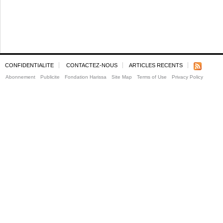
CONFIDENTIALITE
CONTACTEZ-NOUS
ARTICLES RECENTS
Abonnement
Publicite
Fondation Harissa
Site Map
Terms of Use
Privacy Policy