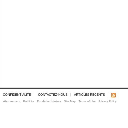
CONFIDENTIALITE
CONTACTEZ-NOUS
ARTICLES RECENTS
Abonnement
Publicite
Fondation Harissa
Site Map
Terms of Use
Privacy Policy