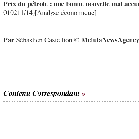
Prix du pétrole : une bonne nouvelle mal accue
010211/14)[Analyse économique]
Par
© Me
tula
N
ews
A
genc
Sébastien Castellion
Contenu Correspondant