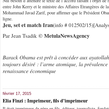
Nul besoin d’attendre le texte de l’accord faisant l’objet de 
entre John Kerry et le ministre des Affaires Etrangères de la
Mohammad Javad Zarif, pour affirmer que le Président Obam
ligne.
Jeu, set et match Iran
(info # 012502/15)[Analy
© Me
tula
N
ews
A
gency
Par Jean Tsadik
Barack Obama est prêt à concéder aux ayatollahs
toujours désiré : l’arme atomique, la prévalence 
renaissance économique
février 17, 2015
Elia Finzi : Imprimeur, fils d’imprimeur
Il était imprimeur de père en fils, éditeur, journaliste, fonda