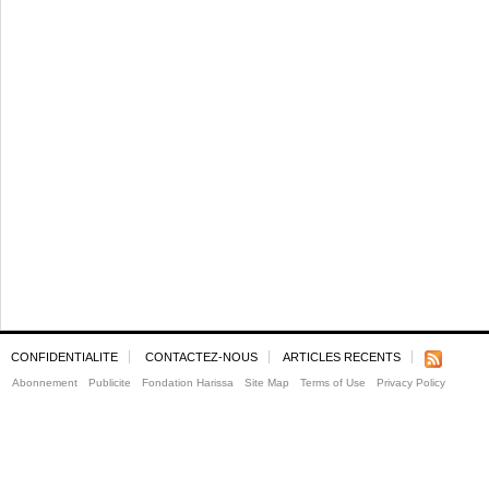
CONFIDENTIALITE
CONTACTEZ-NOUS
ARTICLES RECENTS
Abonnement
Publicite
Fondation Harissa
Site Map
Terms of Use
Privacy Policy