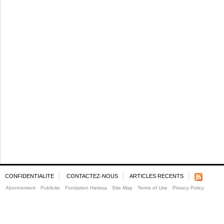
CONFIDENTIALITE
CONTACTEZ-NOUS
ARTICLES RECENTS
Abonnement
Publicite
Fondation Harissa
Site Map
Terms of Use
Privacy Policy