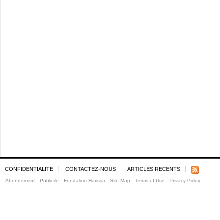
CONFIDENTIALITE
CONTACTEZ-NOUS
ARTICLES RECENTS
Abonnement
Publicite
Fondation Harissa
Site Map
Terms of Use
Privacy Policy