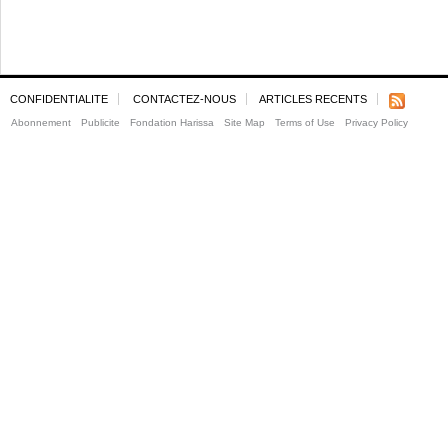
CONFIDENTIALITE
CONTACTEZ-NOUS
ARTICLES RECENTS
Abonnement
Publicite
Fondation Harissa
Site Map
Terms of Use
Privacy Policy