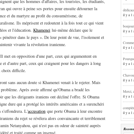
ignent que les hommes d'affaires, les touristes, les étudiants,
Iran qui ouvre à peine ses portes pour ensuite détourner la
dédicac
il y a 1
tance et du martyre au profit du consumérisme, de
ralisme. Ils méprisent et redoutent à la fois tout ce qui vient
bonjour
déos et l'éducation.
Khamenei
lui-même déclare que le
il y a 
pénétrer dans le pays ». De leur point de vue, l'isolement et
Comment
intenir vivante la révolution iranienne.
il y a 
. Il met en opposition d'une part, ceux qui argumentent en
Pourqu
e et d'autre part, ceux qui craignent pour les dangers à long
il y a 
choix difficile.
Chavoua
il y a 
iront sans aucun doute si Khamenei venait à le rejeter. Mais
un problème. Après avoir affirmé qu'Obama a bradé les
Merci, 
il y a 
ir que les dirigeants iraniens ont décliné l'offre. Si Obama
igne dure qui a protégé les intérêts américains et a surenchéri
complém
 s'effondrera. L'
accusation
que porte Obama à leur encontre
il y a 
raniens du rejet se révélera alors convaincante et terriblement
yamin Netanyahou, qui n'est pas en odeur de sainteté auprès
Recomm
idéré et traité comme un insensé.