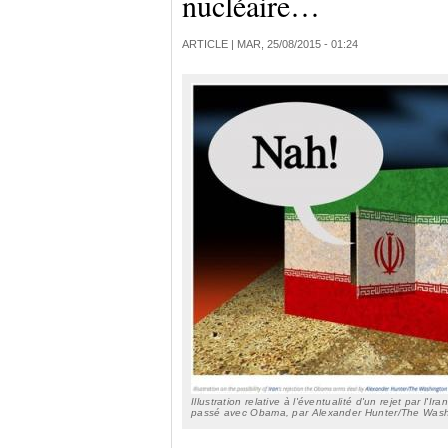
nucléaire…
ARTICLE |
MAR, 25/08/2015 - 01:24
Illustration relative à l'éventualité d'un rejet par l'Ir
passé avec Obama, par Alexander Hunter/The Wash