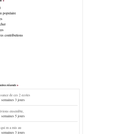
on
t
u populaire
es
cher
ges
es contributions
res récents
sance de ces 2 ecoles
7 semaines 3 jours
ivions ensemble,
3 semaines 5 jours
i qui m a mis au
5 semaines 3 jours