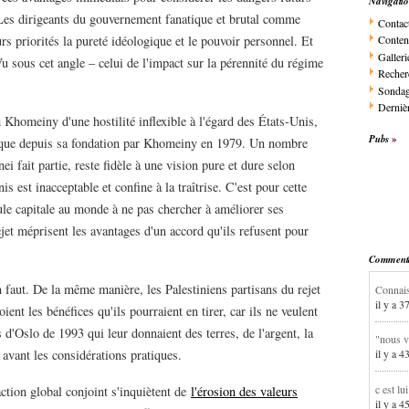
Navigati
. Les dirigeants du gouvernement fanatique et brutal comme
Contac
s priorités la pureté idéologique et le pouvoir personnel. Et
Conten
Galleri
u sous cet angle – celui de l'impact sur la pérennité du régime
Recher
Sonda
Dernièr
ah Khomeiny d'une hostilité inflexible à l'égard des États-Unis,
Pubs
mique depuis sa fondation par Khomeiny en 1979. Un nombre
i fait partie, reste fidèle à une vision pure et dure selon
is est inacceptable et confine à la traîtrise. C'est pour cette
le capitale au monde à ne pas chercher à améliorer ses
jet méprisent les avantages d'un accord qu'ils refusent pour
Commentai
n faut. De la même manière, les Palestiniens partisans du rejet
Connais
il y a 3
oient les bénéfices qu'ils pourraient en tirer, car ils ne veulent
d'Oslo de 1993 qui leur donnaient des terres, de l'argent, la
"nous v
 avant les considérations pratiques.
il y a 4
c est lu
action global conjoint s'inquiètent de
l'érosion des valeurs
il y a 4