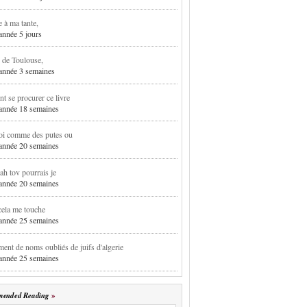
e à ma tante,
 année 5 jours
 de Toulouse,
1 année 3 semaines
 se procurer ce livre
1 année 18 semaines
oi comme des putes ou
1 année 20 semaines
h tov pourrais je
1 année 20 semaines
cela me touche
1 année 25 semaines
ent de noms oubliés de juifs d'algerie
1 année 25 semaines
ended Reading