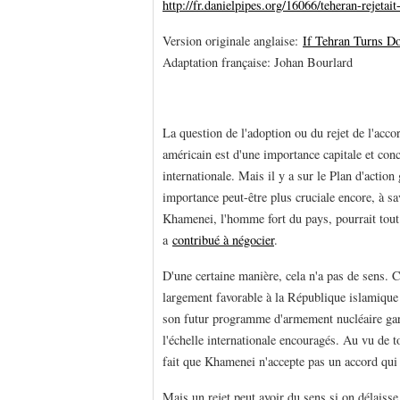
http://fr.danielpipes.org/16066/teheran-rejetait
Version originale anglaise:
If Tehran Turns D
Adaptation française: Johan Bourlard
La question de l'adoption ou du rejet de l'ac
américain est d'une importance capitale et conce
internationale. Mais il y a sur le Plan d'action
importance peut-être plus cruciale encore, à s
Khamenei, l'homme fort du pays, pourrait to
a
contribué à négocier
.
D'une certaine manière, cela n'a pas de sens. 
largement favorable à la République islamique 
son futur programme d'armement nucléaire gara
l'échelle internationale encouragés. Au vu de 
fait que Khamenei n'accepte pas un accord qui
Mais un rejet peut avoir du sens si on délaiss