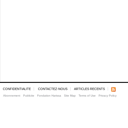
CONFIDENTIALITE
CONTACTEZ-NOUS
ARTICLES RECENTS
Abonnement
Publicite
Fondation Harissa
Site Map
Terms of Use
Privacy Policy