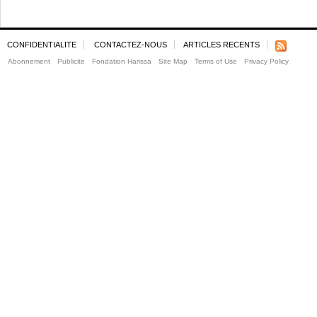
CONFIDENTIALITE
CONTACTEZ-NOUS
ARTICLES RECENTS
Abonnement
Publicite
Fondation Harissa
Site Map
Terms of Use
Privacy Policy