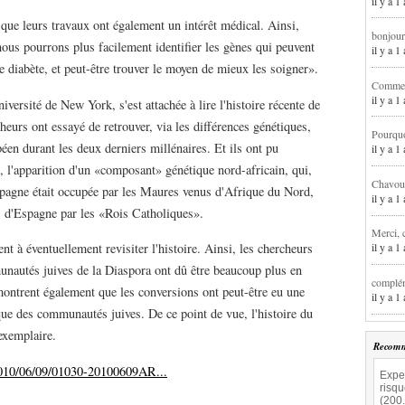
il y a 1
t que leurs travaux ont également un intérêt médical. Ainsi,
bonjour
ous pourrons plus facilement identifier les gènes qui peuvent
il y a 
 diabète, et peut-être trouver le moyen de mieux les soigner».
Comment
il y a 
iversité de New York, s'est attachée à lire l'histoire récente de
cheurs ont essayé de retrouver, via les différences génétiques,
Pourqu
éen durant les deux derniers millénaires. Et ils ont pu
il y a 
 l'apparition d'un «composant» génétique nord-africain, qui,
Chavoua
Espagne était occupée par les Maures venus d'Afrique du Nord,
il y a 
fs d'Espagne par les «Rois Catholiques».
Merci, 
t à éventuellement revisiter l'histoire. Ainsi, les chercheurs
il y a 
unautés juives de la Diaspora ont dû être beaucoup plus en
complém
 montrent également que les conversions ont peut-être eu une
il y a 
que des communautés juives. De ce point de vue, l'histoire du
exemplaire.
Recomm
/2010/06/09/01030-20100609AR...
Exper
risq
(200