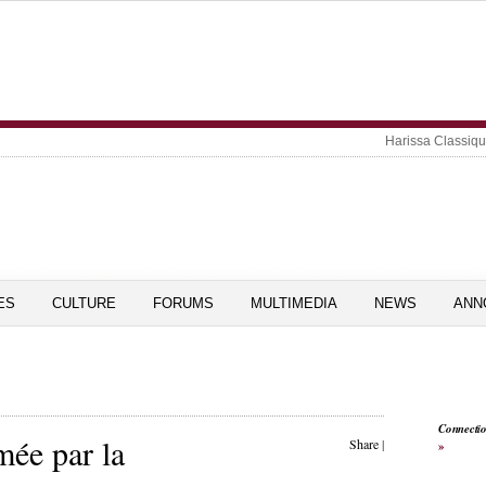
Harissa Classiq
ES
CULTURE
FORUMS
MULTIMEDIA
NEWS
ANN
Connecti
mée par la
Share
|