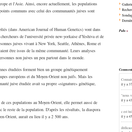
rope et l'Asie. Ainsi, encore actuellement, les populations
Galleri
Recher
e points communs avec celui des communautés juives sont
Sonda
Dernièr
ubliés (dans American Journal of Human Genetics) vont dans
Pubs
 chercheurs de l'université privée new-yorkaise d'Yeshiva et de
ersonnes juives vivant à New York, Seattle, Athènes, Rome et
devaient être issus de la même communauté. Leurs analyses
personnes non juives un peu partout dans le monde.
onnes étudiées forment bien un groupe génétiquement
Commentai
roupes européens et du Moyen-Orient non juifs. Mais les
Connais
auté juive étudiée avait sa propre «signature» génétique,
il y a 3
"nous v
il y a 4
ne de ces populations au Moyen-Orient, elle permet aussi de
c le reste de la population. D'après les résultats, la diaspora
c est lu
il y a 4
yen-Orient, aurait eu lieu il y a 2 500 ans.
dédicac