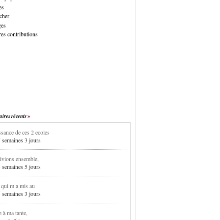
es
cher
ges
es contributions
res récents
sance de ces 2 ecoles
7 semaines 3 jours
ivions ensemble,
3 semaines 5 jours
i qui m a mis au
5 semaines 3 jours
e à ma tante,