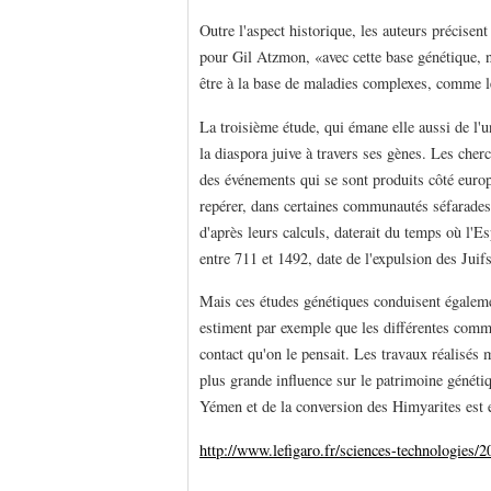
Outre l'aspect historique, les auteurs précisen
pour Gil Atzmon, «avec cette base génétique, n
être à la base de maladies complexes, comme le
La troisième étude, qui émane elle aussi de l'un
la diaspora juive à travers ses gènes. Les cher
des événements qui se sont produits côté europ
repérer, dans certaines communautés séfarades,
d'après leurs calculs, daterait du temps où l'
entre 711 et 1492, date de l'expulsion des Jui
Mais ces études génétiques conduisent égalemen
estiment par exemple que les différentes comm
contact qu'on le pensait. Les travaux réalisés
plus grande influence sur le patrimoine généti
Yémen et de la conversion des Himyarites est 
http://www.lefigaro.fr/sciences-technologies