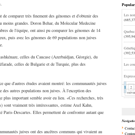
.
Popular
Les nom
t de comparer très finement des génomes et d'obtenir des
(685,37
 ou moins grandes. Doron Behar, du Molecular Medecine
mbres de l'équipe, ont ainsi pu comparer les génomes de 14
Quebec:
(395,94
 eux, puis avec les génomes de 69 populations non juives
e.
Génétiq
(392,53
 ashkénaze, celles du Caucase (Azerbaïdjan, Géorgie), du
éfarade, celles de Bulgarie et de Turquie, plus des
Les cou
Express
 ce que d'autres études avaient montré: les communautés juives
1
2
e des autres populations non juives. À l'exception des
suiva
 plus important semble avoir eu lieu. «Ces recherches, très
rs) sont vraiment très intéressantes, estime Axel Kahn,
sité Paris-Descartes. Elles permettent de confronter autant que
Navigati
Contac
mmunautés juives ont des ancêtres communs qui vivaient au
Conten