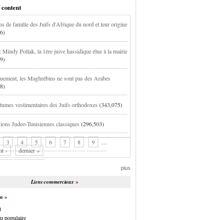
 content
s de famille des Juifs d'Afrique du nord et leur origine
6)
 Mindy Pollak, la 1ère juive hassidique élue à la mairie
9)
uement, les Maghrébins ne sont pas des Arabes
8)
tumes vestimentaires des Juifs orthodoxes
(343,075)
ions Judeo-Tunisiennes classiques
(296,503)
3
4
5
6
7
8
9
…
nt ›
dernier »
plus
Liens commerciaux
on
t
u populaire