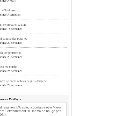
 année 5 jours
 de Toulouse,
1 année 3 semaines
 se procurer ce livre
1 année 18 semaines
oi comme des putes ou
1 année 20 semaines
h tov pourrais je
1 année 20 semaines
cela me touche
1 année 25 semaines
ent de noms oubliés de juifs d'algerie
1 année 25 semaines
ended Reading
t israélien: L'Arabie, la Jordanie et le Maroc
uent ‘l’effondrement’ si Obama ne bouge pas
.0%)