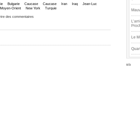
ie
Bulgarie
Caucase
Caucase
Iran
Iraq
Jean-Luc
Moyen-Orient
New York
Turquie
Mauva
rire des commentaires
L’arr
Proc
Le M
Quan
n/a