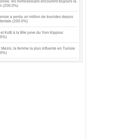
nisie, les homosexuels encourent toujours la
on (200.0%)
nisie a perdu un million de touristes depuis
ttentats (200.0%)
 et Kotti à la fête juive du Yom Kippour
.0%)
a Mezni, la femme la plus influente en Tunisie
.0%)