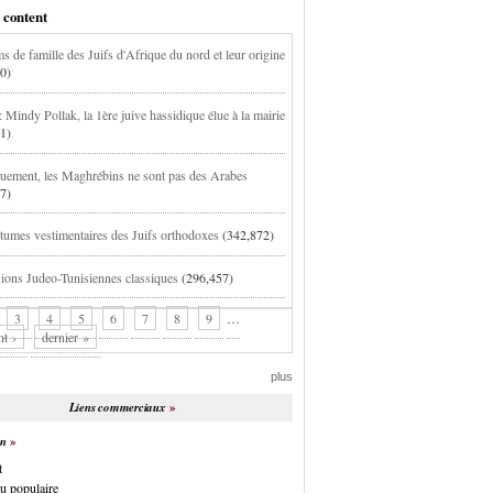
 content
s de famille des Juifs d'Afrique du nord et leur origine
0)
 Mindy Pollak, la 1ère juive hassidique élue à la mairie
1)
uement, les Maghrébins ne sont pas des Arabes
7)
tumes vestimentaires des Juifs orthodoxes
(342,872)
ions Judeo-Tunisiennes classiques
(296,457)
3
4
5
6
7
8
9
…
nt ›
dernier »
plus
Liens commerciaux
on
t
u populaire