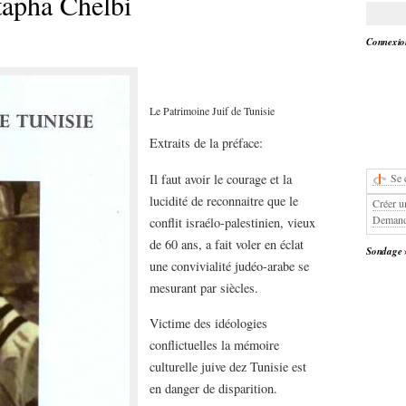
tapha Chelbi
Connexion
Le Patrimoine Juif de Tunisie
Extraits de la préface:
Il faut avoir le courage et la
Se 
lucidité de reconnaitre que le
Créer u
Demand
conflit israélo-palestinien, vieux
de 60 ans, a fait voler en éclat
Sondage
une convivialité judéo-arabe se
mesurant par siècles.
Victime des idéologies
conflictuelles la mémoire
culturelle juive dez Tunisie est
en danger de disparition.