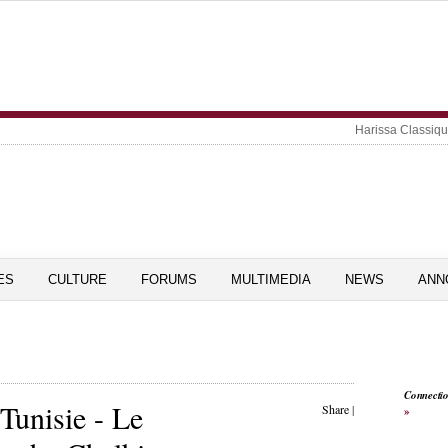
Harissa Classiq
ES
CULTURE
FORUMS
MULTIMEDIA
NEWS
ANN
Connecti
Tunisie - Le
Share
|