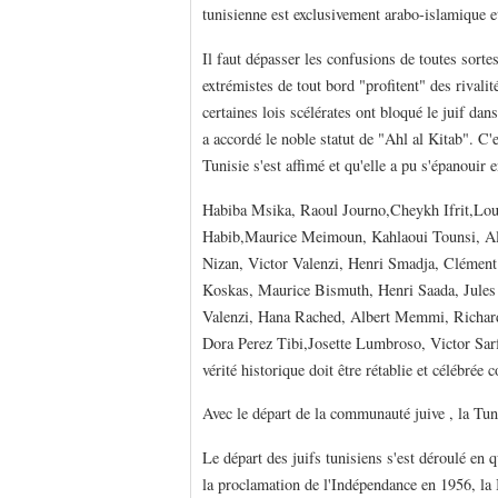
tunisienne est exclusivement arabo-islamique et 
Il faut dépasser les confusions de toutes sortes
extrémistes de tout bord "profitent" des rivali
certaines lois scélérates ont bloqué le juif da
a accordé le noble statut de "Ahl al Kitab". C
Tunisie s'est affimé et qu'elle a pu s'épanouir 
Habiba Msika, Raoul Journo,Cheykh Ifrit,Lou
Habib,Maurice Meimoun, Kahlaoui Tounsi, Al
Nizan, Victor Valenzi, Henri Smadja, Clémen
Koskas, Maurice Bismuth, Henri Saada, Jules
Valenzi, Hana Rached, Albert Memmi, Richard
Dora Perez Tibi,Josette Lumbroso, Victor Sarfat
vérité historique doit être rétablie et célébrée
Avec le départ de la communauté juive , la Tun
Le départ des juifs tunisiens s'est déroulé en q
la proclamation de l'Indépendance en 1956, la 