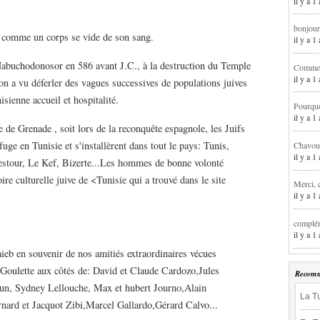
il y a 1
bonjour
e comme un corps se vide de son sang.
il y a 
abuchodonosor en 586 avant J.C., à la destruction du Temple
Comment
il y a 
 on a vu déferler des vagues successives de populations juives
nisienne accueil et hospitalité.
Pourqu
il y a 
e de Grenade , soit lors de la reconquête espagnole, les Juifs
fuge en Tunisie et s'installèrent dans tout le pays: Tunis,
Chavoua
il y a 
stour, Le Kef, Bizerte...Les hommes de bonne volonté
e culturelle juive de <Tunisie qui a trouvé dans le site
Merci, 
il y a 
complém
il y a 
ieb en souvenir de nos amitiés extraordinaires vécues
a Goulette aux côtés de: David et Claude Cardozo,Jules
Recomm
un, Sydney Lellouche, Max et hubert Journo,Alain
La Tu
nard et Jacquot Zibi,Marcel Gallardo,Gérard Calvo...