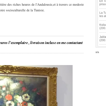
En Tu
tière des riches heures de l'Andalousie,et à travers ce modeste
pris
oire socioculturelle de la Tunisie.
La Tu
les a
Ksila
(200
Jalil
(200
'exemplaire , livraison incluse en me contactant
n/a