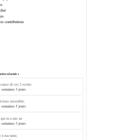
es
cher
ges
es contributions
res récents
sance de ces 2 ecoles
7 semaines 3 jours
ivions ensemble,
3 semaines 5 jours
i qui m a mis au
5 semaines 3 jours
e à ma tante,