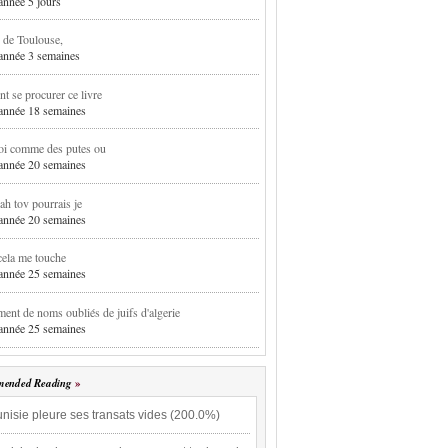
 année 5 jours
 de Toulouse,
1 année 3 semaines
 se procurer ce livre
1 année 18 semaines
oi comme des putes ou
1 année 20 semaines
h tov pourrais je
1 année 20 semaines
cela me touche
1 année 25 semaines
ent de noms oubliés de juifs d'algerie
1 année 25 semaines
ended Reading
nisie pleure ses transats vides (200.0%)