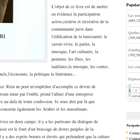
Popular
L'objet de ce livre est de mettre
en évidence la participation
Les nom
(685,12
active,créative et récréative de la
communauté juive dans
Quebec:
l'édification de la tunisianité: le
(395,94
savoir-vivre, le parler, la
Génétiq
musique, l'art culinaire, la
(392,50
peinture, les fêtes, les
taalilates,la musique, les contes,
Les cou
els,l'économie, la politique la littérature...
Express
ister. Rien ne peut m'empêcher d'accomplir ce devoir de
1
2
ain miné par l'oubli, prend l'allure d'une entreprise
suiva
re au-delà de toute confession. Je veux dire par là que
e concerne également les Arabes et les musulmans.
divise en deux camps: il y a les partisans du dialogue de
Navigati
nisie est le fruit d'un brassage de divers peuples de la
Contac
 y a des esprits bornés et étroits qui prétendent que la culture
Conten