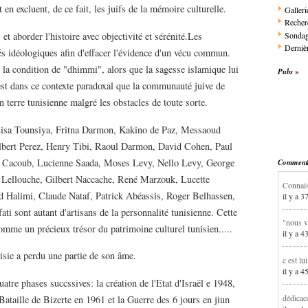
en excluent, de ce fait, les juifs de la mémoire culturelle.
Galleri
Recher
Sonda
 et aborder l'histoire avec objectivité et sérénité.Les
Dernièr
tés idéologiques afin d'effacer l'évidence d'un vécu commun.
ns la condition de "dhimmi", alors que la sagesse islamique lui
Pubs
'est dans ce contexte paradoxal que la communauté juive de
en terre tunisienne malgré les obstacles de toute sorte.
isa Tounsiya, Fritna Darmon, Kakino de Paz, Messaoud
bert Perez, Henry Tibi, Raoul Darmon, David Cohen, Paul
t Cacoub, Lucienne Saada, Moses Levy, Nello Levy, George
Commentai
 Lellouche, Gilbert Naccache, René Marzouk, Lucette
Connais
 Halimi, Claude Nataf, Patrick Abéassis, Roger Belhassen,
il y a 3
i sont autant d'artisans de la personnalité tunisienne. Cette
"nous v
 comme un précieux trésor du patrimoine culturel tunisien.....
il y a 4
isie a perdu une partie de son âme.
c est lu
il y a 4
uatre phases succssives: la création de l'Etat d'Israël e 1948,
dédicac
Bataille de Bizerte en 1961 et la Guerre des 6 jours en jiun