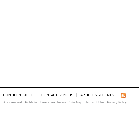
CONFIDENTIALITE
CONTACTEZ-NOUS
ARTICLES RECENTS
Abonnement
Publicite
Fondation Harissa
Site Map
Terms of Use
Privacy Policy