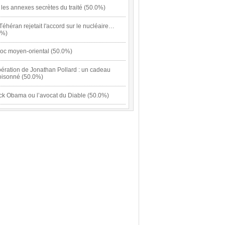
: les annexes secrètes du traité (50.0%)
 Téhéran rejetait l'accord sur le nucléaire…
0%)
loc moyen-oriental (50.0%)
bération de Jonathan Pollard : un cadeau
isonné (50.0%)
ck Obama ou l’avocat du Diable (50.0%)