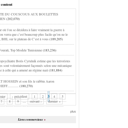
 content
TE DU COUSCOUS AUX BOULETTES
IEN
(202,070)
r où l’on se décidera à faire vraiment la guerre à
on verra que c’est beaucoup plus facile qu’on ne le
, BHL sur le plateau de C’est à vous
(189,205)
ourati, Top Modele Tunisienne
(183,236)
opsychiatre Boris Cyrulnik estime que les terroristes
tes sont volontairement façonnés selon une mécanique
ue à celle qui a amené au régime nazi
(181,884)
 HOSSEIN et son fils le rabbin Aaron
FF.............
(180,270)
mier
‹ précédent
1
2
3
4
5
7
8
9
…
suivant ›
dernier »
plus
Liens commerciaux