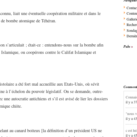
Navigati
Contac
connu, liait une éventuelle coopération militaire et dans le
Conten
Galleri
t de bombe atomique de Téhéran.
Recher
Sonda
Dernièr
n s’articulait ; était-ce : entendons-nous sur la bombe afin
Pubs
t Islamique, ou coopérons contre le Califat Islamique et
stolaire a été fort mal accueillie aux Etats-Unis, où sévit
Commentai
ne à l’échelon du pouvoir législatif. On se demande, outre-
Connais
ec une autocratie antichiens et s’il est avisé de lier les dossiers
il y a 3
mique chiite.
"nous v
il y a 4
lant au canard boiteux [la définition d’un président US ne
c est lu
il y a 4