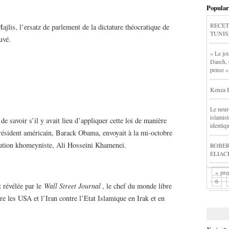
Popular
RECET
ajlis, l’ersatz de parlement de la dictature théocratique de
TUNIS
uvé.
« Le jou
Daech, 
pense »
Kenza F
Le neur
islamis
de savoir s’il y avait lieu d’appliquer cette loi de manière
identiq
 président américain, Barack Obama, envoyait à la mi-octobre
olution khomeyniste, Ali Hosseini Khamenei.
ROBERT
ELIACHE
« pre
6
t révélée par le
Wall Street Journal
, le chef du monde libre
e les USA et l’Iran contre l’Etat Islamique en Irak et en