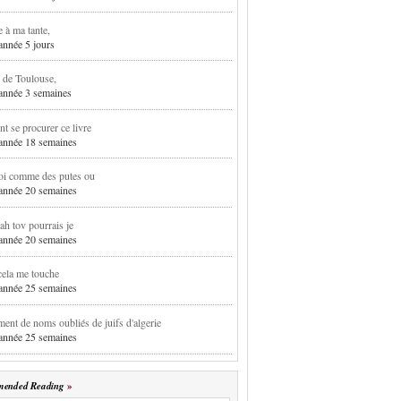
e à ma tante,
 année 5 jours
 de Toulouse,
1 année 3 semaines
 se procurer ce livre
1 année 18 semaines
oi comme des putes ou
1 année 20 semaines
h tov pourrais je
1 année 20 semaines
cela me touche
1 année 25 semaines
ent de noms oubliés de juifs d'algerie
1 année 25 semaines
ended Reading