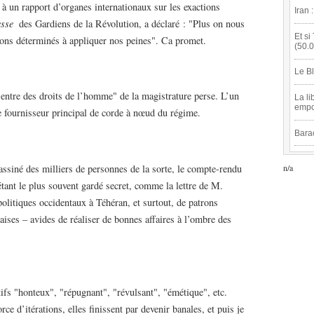
 à un rapport d’organes internationaux sur les exactions
Iran 
esse
des Gardiens de la Révolution, a déclaré : "Plus on nous
Et si
rons déterminés à appliquer nos peines". Ca promet.
(50.
Le B
Centre des droits de l’homme" de la magistrature perse. L’un
La li
empo
le fournisseur principal de corde à nœud du régime.
Bara
n/a
assiné des milliers de personnes de la sorte, le compte-rendu
étant le plus souvent gardé secret, comme la lettre de M.
itiques occidentaux à Téhéran, et surtout, de patrons
ises – avides de réaliser de bonnes affaires à l’ombre des
tifs "honteux", "répugnant", "révulsant", "émétique", etc.
orce d’itérations, elles finissent par devenir banales, et puis je