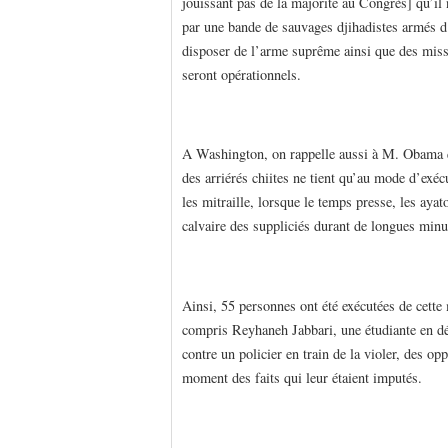
jouissant pas de la majorité au Congrès] qu’i
par une bande de sauvages djihadistes armés d’a
disposer de l’arme suprême ainsi que des missil
seront opérationnels.
A Washington, on rappelle aussi à M. Obama qu
des arriérés chiites ne tient qu’au mode d’exé
les mitraille, lorsque le temps presse, les ayat
calvaire des suppliciés durant de longues minu
Ainsi, 55 personnes ont été exécutées de cette 
compris Reyhaneh Jabbari, une étudiante en dé
contre un policier en train de la violer, des o
moment des faits qui leur étaient imputés.