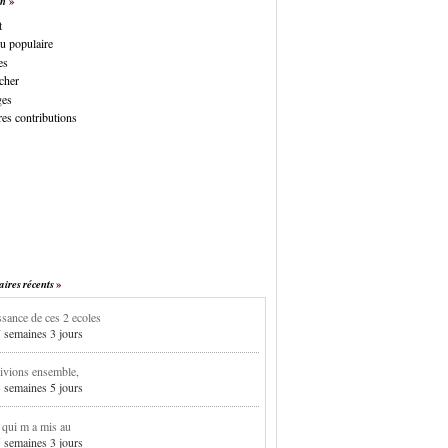
on
t
u populaire
es
cher
ges
es contributions
res récents
sance de ces 2 ecoles
7 semaines 3 jours
ivions ensemble,
3 semaines 5 jours
i qui m a mis au
5 semaines 3 jours