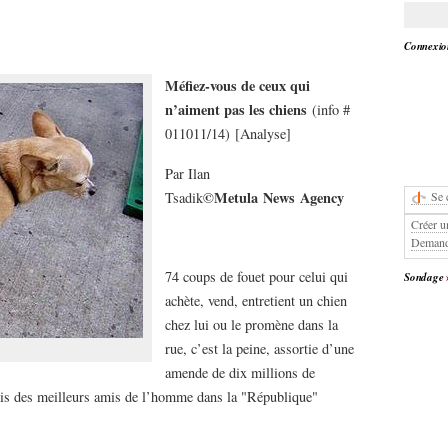
Connexion
Méfiez-vous de ceux qui
n’aiment pas les chiens
(info #
011011/14) [Analyse]
Par Ilan
©
Me
tula
N
ews
A
gency
Tsadik
Se 
Créer u
Demand
74 coups de fouet pour celui qui
Sondage
achète, vend, entretient un chien
chez lui ou le promène dans la
rue, c’est la peine, assortie d’une
amende de dix millions de
mis des meilleurs amis de l’homme dans la "République"