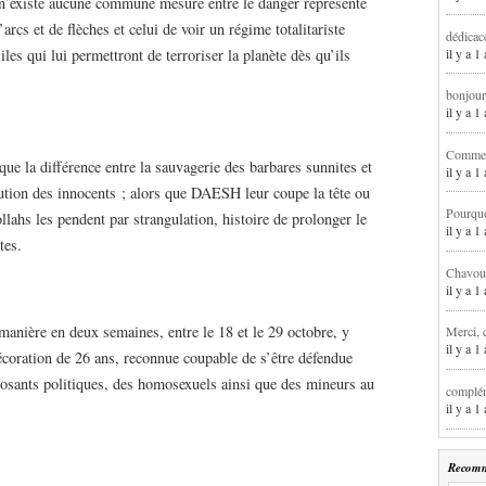
l n’existe aucune commune mesure entre le danger représenté
rcs et de flèches et celui de voir un régime totalitariste
dédicac
il y a 1
es qui lui permettront de terroriser la planète dès qu’ils
bonjour
il y a 
Comment
e la différence entre la sauvagerie des barbares sunnites et
il y a 
cution des innocents ; alors que DAESH leur coupe la tête ou
Pourqu
ollahs les pendent par strangulation, histoire de prolonger le
il y a 
tes.
Chavoua
il y a 
manière en deux semaines, entre le 18 et le 29 octobre, y
Merci, 
il y a 
coration de 26 ans, reconnue coupable de s’être défendue
pposants politiques, des homosexuels ainsi que des mineurs au
complém
il y a 
Recomm