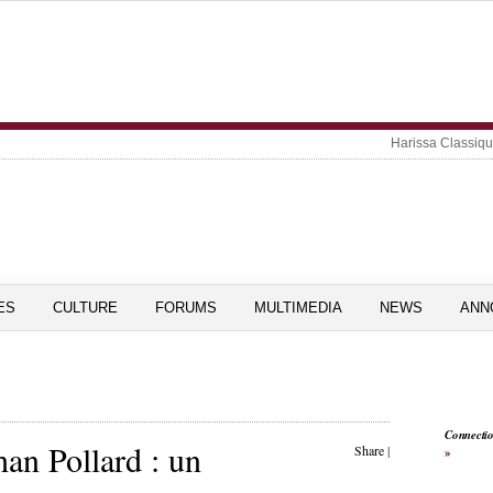
Harissa Classiq
ES
CULTURE
FORUMS
MULTIMEDIA
NEWS
ANN
Connecti
han Pollard : un
Share
|