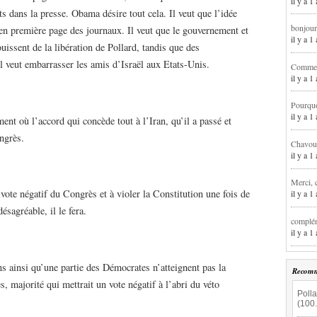
il y a 1
s dans la presse. Obama désire tout cela. Il veut que l’idée
bonjour
 en première page des journaux. Il veut que le gouvernement et
il y a 
ouissent de la libération de Pollard, tandis que des
Il veut embarrasser les amis d’Israël aux Etats-Unis.
Comment
il y a 
Pourqu
il y a 
ent où l’accord qui concède tout à l’Iran, qu’il a passé et
ngrès.
Chavoua
il y a 
Merci, 
vote négatif du Congrès et à violer la Constitution une fois de
il y a 
ésagréable, il le fera.
complém
il y a 
ins ainsi qu’une partie des Démocrates n’atteignent pas la
Recomm
 majorité qui mettrait un vote négatif à l’abri du véto
Polla
(100