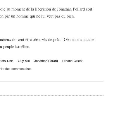
 joie au moment de la libération de Jonathan Pollard soit
on par un homme qui ne lui veut pas du bien.
éreux doivent être observés de près : Obama n’a aucune
du peuple israélien.
tats-Unis
Guy Milli
Jonathan Pollard
Proche-Orient
rire des commentaires