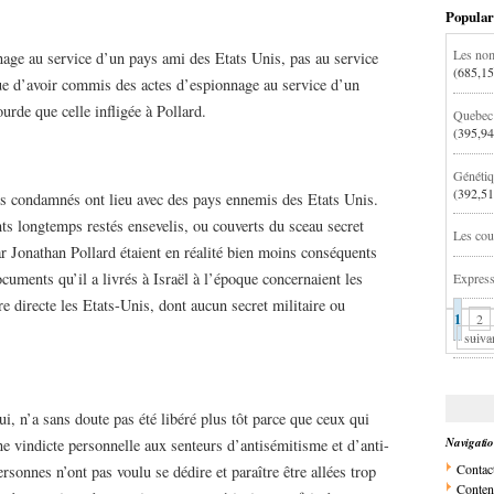
Popular
Les nom
age au service d’un pays ami des Etats Unis, pas au service
(685,15
 d’avoir commis des actes d’espionnage au service d’un
urde que celle infligée à Pollard.
Quebec:
(395,94
Génétiq
(392,51
ns condamnés ont lieu avec des pays ennemis des Etats Unis.
ts longtemps restés ensevelis, ou couverts du sceau secret
Les cou
r Jonathan Pollard étaient en réalité bien moins conséquents
cuments qu’il a livrés à Israël à l’époque concernaient les
Express
e directe les Etats-Unis, dont aucun secret militaire ou
1
2
suiva
i, n’a sans doute pas été libéré plus tôt parce que ceux qui
Navigati
ne vindicte personnelle aux senteurs d’antisémitisme et d’anti-
Contac
sonnes n’ont pas voulu se dédire et paraître être allées trop
Conten