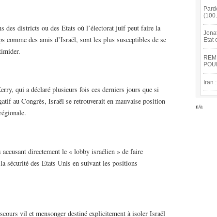
Pard
(100
s districts ou des Etats où l’électorat juif peut faire la
Jona
emps comme des amis d’Israël, sont les plus susceptibles de se
Etat 
timider.
REM
POU
Iran 
 Kerry, qui a déclaré plusieurs fois ces derniers jours que si
égatif au Congrès, Israël se retrouverait en mauvaise position
n/a
régionale.
cusant directement le « lobby israélien » de faire
la sécurité des Etats Unis en suivant les positions
iscours vil et mensonger destiné explicitement à isoler Israël