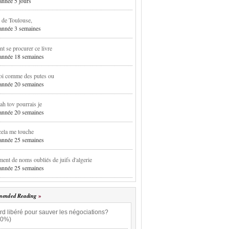
 année 5 jours
 de Toulouse,
1 année 3 semaines
 se procurer ce livre
1 année 18 semaines
oi comme des putes ou
1 année 20 semaines
h tov pourrais je
1 année 20 semaines
cela me touche
1 année 25 semaines
ent de noms oubliés de juifs d'algerie
1 année 25 semaines
ended Reading
rd libéré pour sauver les négociations?
.0%)