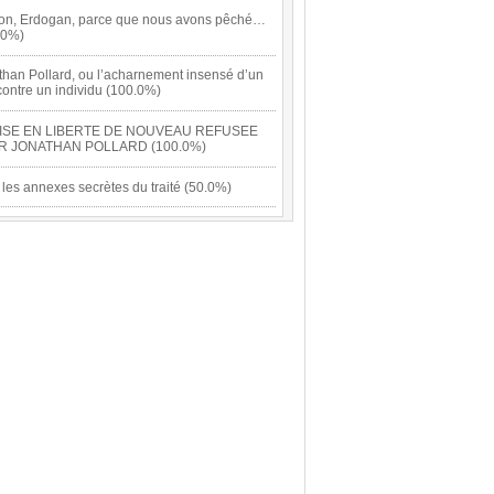
on, Erdogan, parce que nous avons pêché…
.0%)
than Pollard, ou l’acharnement insensé d’un
contre un individu (100.0%)
ISE EN LIBERTE DE NOUVEAU REFUSEE
R JONATHAN POLLARD (100.0%)
: les annexes secrètes du traité (50.0%)