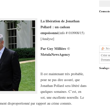
Connexion
La libération de Jonathan
Pollard : un cadeau
empoisonné
(info # 010908/15)
[Analyse]
Par Guy Millière
©
Se 
Me
tula
N
ews
A
gency
Créer u
Demand
Sondage
Il est maintenant très probable,
pour ne pas dire assuré, que
Jonathan Pollard sera libéré dans
quelques semaines. C’est, en
soi, une excellente nouvelle. Le
ument disproportionné par rapport au crime commis.