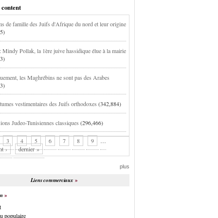
 content
s de famille des Juifs d'Afrique du nord et leur origine
5)
 Mindy Pollak, la 1ère juive hassidique élue à la mairie
3)
uement, les Maghrébins ne sont pas des Arabes
3)
tumes vestimentaires des Juifs orthodoxes
(342,884)
ions Judeo-Tunisiennes classiques
(296,466)
3
4
5
6
7
8
9
…
nt ›
dernier »
plus
Liens commerciaux
on
t
u populaire