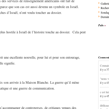
ts des services de renseignement américains ont fait de
Galleri
, parce que son cas est aussi devenu un symbole en Israël.
Recher
es d’Israël, n’ont voulu toucher au dossier.
Sonda
Dernièr
Pubs
lus hostile à Israël de l’histoire touche au dossier. Cela peut
oit une excellente nouvelle, pour lui et pour son entourage,
Commentai
le signifie.
Connais
il y a 3
"nous v
is son arrivée à la Maison Blanche. La guerre qu’il mène
il y a 4
omatique et une guerre de communication.
c est lu
il y a 4
dédicac
a s’accompagner de controverses, de critiques venues des