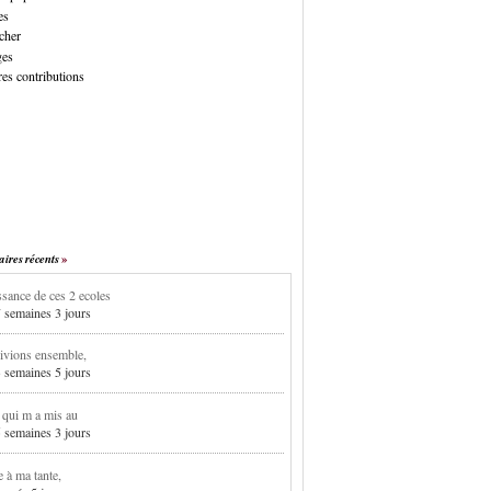
es
cher
ges
es contributions
res récents
sance de ces 2 ecoles
7 semaines 3 jours
ivions ensemble,
3 semaines 5 jours
i qui m a mis au
5 semaines 3 jours
e à ma tante,