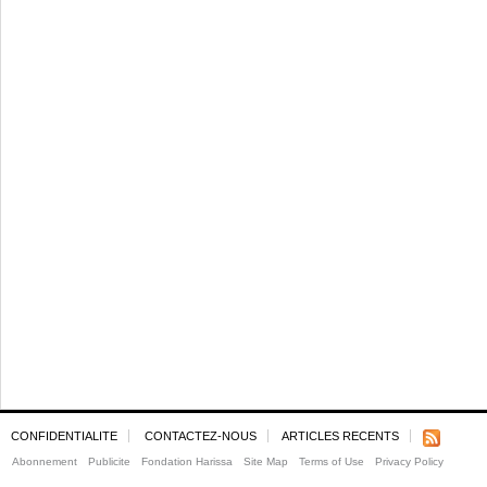
CONFIDENTIALITE
CONTACTEZ-NOUS
ARTICLES RECENTS
Abonnement
Publicite
Fondation Harissa
Site Map
Terms of Use
Privacy Policy