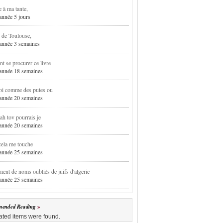
e à ma tante,
 année 5 jours
 de Toulouse,
1 année 3 semaines
 se procurer ce livre
1 année 18 semaines
oi comme des putes ou
1 année 20 semaines
h tov pourrais je
1 année 20 semaines
cela me touche
1 année 25 semaines
ent de noms oubliés de juifs d'algerie
1 année 25 semaines
ended Reading
ated items were found.