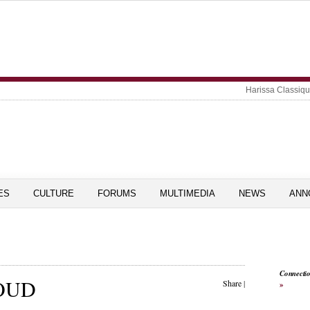
Harissa Classiq
ES
CULTURE
FORUMS
MULTIMEDIA
NEWS
ANN
Connecti
OUD
Share
|