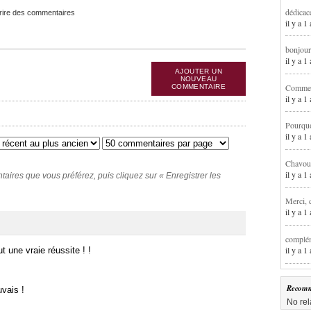
dédicac
rire des commentaires
il y a 1
bonjour
il y a 
AJOUTER UN
NOUVEAU
Comment
COMMENTAIRE
il y a 
Pourqu
il y a 
Chavoua
il y a 
ires que vous préférez, puis cliquez sur « Enregistrer les
Merci, 
il y a 
complém
il y a 
t une vraie réussite ! !
Recomm
uvais !
No rel