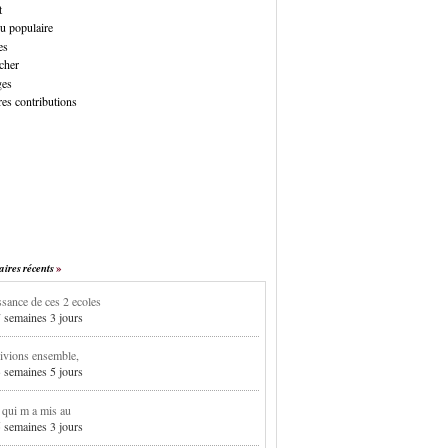
t
u populaire
es
cher
ges
es contributions
res récents
sance de ces 2 ecoles
7 semaines 3 jours
ivions ensemble,
3 semaines 5 jours
i qui m a mis au
5 semaines 3 jours