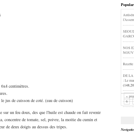
Popular
x
Antisém
l’Assem
SEOUD
GARCON
NOS E
NOUVEL
Recette
DE LA
: Le ma
(148,20
 6x4 centimètres.
ures.
« pre
 le jus de cuisson de coté. (eau de cuisson)
6
 sur un feu doux, des que l'huile est chaude on fait revenir
ka, concentre de tomate, sel, poivre, la moitie du cumin et
ur de deux doigts au dessus des tripes.
Navigati