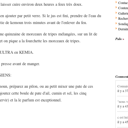
Contac
 laisser cuire environ deux heures a feux très doux.
Conten
Galleri
n ajouter par petit verre. Si le jus est fini, prendre de l'eau du
Recher
oitie de kemoun trois minutes avant de l'enlever du feu.
Sonda
Dernièr
 quinzaine de morceaux de tripes mélangées, sur un lit de
Pubs
et on pique a la fourchette les morceaux de tripes.
lus ULTRA en KEMIA.
on presse avant de manger.
SIENS:
Commentai
emoun, préparez au pilon, ou au petit mixer une pate de ces
Connais
il y a 3
joutez cette boule de pate d'ail, cumin et sel, les cinq
rvir) et la le parfum est exceptionnel.
"nous v
il y a 4
c est lu
il y a 4