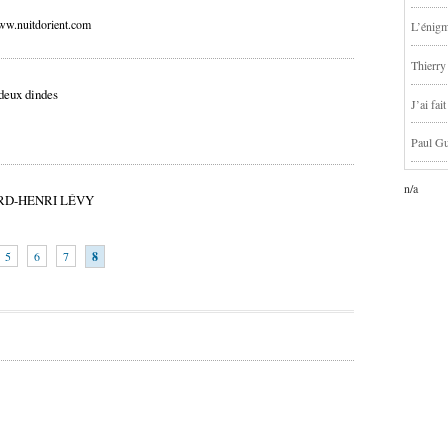
w.nuitdorient.com
L’énigm
Thierry
deux dindes
J’ai fa
Paul Gu
n/a
RNARD-HENRI LÉVY
5
6
7
8