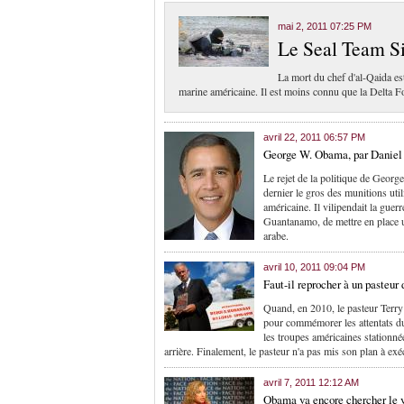
mai 2, 2011 07:25 PM
Le Seal Team Six
La mort du chef d'al-Qaida est
marine américaine. Il est moins connu que la Delta Fo
avril 22, 2011 06:57 PM
George W. Obama, par Daniel
Le rejet de la politique de Geor
dernier le gros des munitions uti
américaine. Il vilipendait la guerr
Guantanamo, de mettre en place un
arabe.
avril 10, 2011 09:04 PM
Faut-il reprocher à un pasteur
Quand, en 2010, le pasteur Terry
pour commémorer les attentats du
les troupes américaines stationné
arrière. Finalement, le pasteur n'a pas mis son plan à exé
avril 7, 2011 12:12 AM
Obama va encore chercher le v