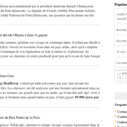
Popular
choisie personnellement par le président américain Barack Obama pour
n du Parti démocrate. La députée de Floride, Debbie Wasserman Schultz,
André M
omité National du Parti Démocrate, une position qui lui donne un rôle
Arnold
Recette 
nt décidé Obama à faire la guerre
Recette
tte semaine, pendant son voyage en Amérique latine. Il n'était pas décidé à
Libye. Ouvrir un troisième front dans un pays arabe, alors qu'il s'emploie
te l'Amérique de son implication en Irak et même en Afghanistan, lui
Je suis
e pour ses électeurs et contre-productif pour peu qu'il essaie de faire bouger
La rein
« pre
Etats-Unis
9
up Healthway
a interrogé mille personnes par jour, leur posant des
en-être. Les réponses ont été analysées par une formule spécialement mise au
les femmes, les grands plus que les petits, qu’il faut être juif, âgé, vivre à
t pas le bonheur mais quand même un peu, il faut gagner
90 000 euros par
Navigati
Contac
Conten
iste du Prix Nobel de la Paix
Galleri
 presse, WikiLeaks, Internet et certains réseaux sociaux figureraient dans la