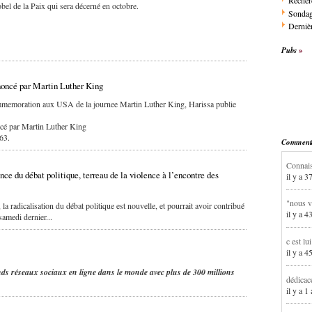
Recher
bel de la Paix qui sera décerné en octobre.
Sonda
Dernièr
Pubs
rononcé par Martin Luther King
ommemoration aux USA de la journee Martin Luther King, Harissa publie
oncé par Martin Luther King
63.
Commentai
Connais
nce du débat politique, terreau de la violence à l’encontre des
il y a 3
"nous v
 radicalisation du débat politique est nouvelle, et pourrait avoir contribué
il y a 4
samedi dernier...
c est lu
il y a 4
ds réseaux sociaux en ligne dans le monde avec plus de 300 millions
dédicac
il y a 1