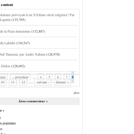
 content
alraux prévoyait-il un XXIème siècle religieux? Par
 Lagémi
(135,705)
de la Pizza tunisienne
(132,887)
 du Lablabi
(130,547)
 Juif Tunisien, par Andre Nahum
(128,978)
e Didon
(128,692)
mier
‹ précédent
…
4
5
6
7
8
10
11
12
…
suivant ›
dernier »
plus
Liens commerciaux
on
t
u populaire
es