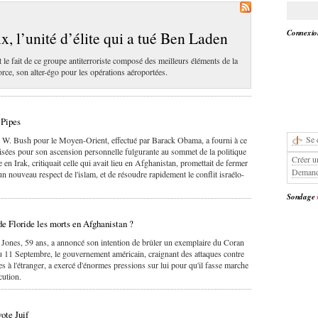
Connexion
, l’unité d’élite qui a tué Ben Laden
 le fait de ce groupe antiterroriste composé des meilleurs éléments de la
rce, son alter-égo pour les opérations aéroportées.
 Pipes
Se 
ge W. Bush pour le Moyen-Orient, effectué par Barack Obama, a fourni à ce
lisées pour son ascension personnelle fulgurante au sommet de la politique
Créer u
e en Irak, critiquait celle qui avait lieu en Afghanistan, promettait de fermer
Demand
 nouveau respect de l'islam, et de résoudre rapidement le conflit israélo-
Sondage
 de Floride les morts en Afghanistan ?
 Jones, 59 ans, a annoncé son intention de brûler un exemplaire du Coran
 11 Septembre, le gouvernement américain, craignant des attaques contre
es à l'étranger, a exercé d'énormes pressions sur lui pour qu'il fasse marche
cution.
ote Juif