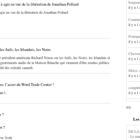
bonjour
à agir en vue de la libération de Jonathan Pollard
il y a 
gir en vue de la libération de Jonathan Pollard
Comment
il y a 
Pourqu
il y a 
es Juifs, les Irlandais, les Noirs
Chavoua
 président américain Richard Nixon sur les Juifs, les Noirs, les Irlandais et
il y a 
registrements audio de la Maison Blanche qui viennent d'être rendus publics
ié des extraits samedi.
Merci, 
il y a 
ec l’acier du Word Trade Center !
complém
as!..
il y a 
n/a
r ?
Les
r ?
DE LA
: Le ma
New-York