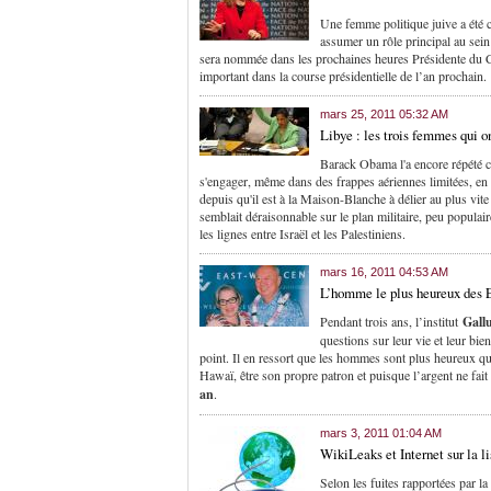
Une femme politique juive a été 
assumer un rôle principal au sei
sera nommée dans les prochaines heures Présidente du C
important dans la course présidentielle de l’an prochain.
mars 25, 2011 05:32 AM
Libye : les trois femmes qui o
Barack Obama l'a encore répété ce
s'engager, même dans des frappes aériennes limitées, en 
depuis qu'il est à la Maison-Blanche à délier au plus vi
semblait déraisonnable sur le plan militaire, peu populair
les lignes entre Israël et les Palestiniens.
mars 16, 2011 04:53 AM
L’homme le plus heureux des 
Pendant trois ans, l’institut
Gall
questions sur leur vie et leur bi
point. Il en ressort que les hommes sont plus heureux que 
Hawaï, être son propre patron et puisque l’argent ne fai
an
.
mars 3, 2011 01:04 AM
WikiLeaks et Internet sur la l
Selon les fuites rapportées par la