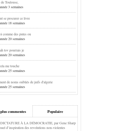
 de Toulouse,
1 année 3 semaines
 se procurer ce livre
1 année 18 semaines
oi comme des putes ou
1 année 20 semaines
h tov pourrais je
1 année 20 semaines
cela me touche
1 année 25 semaines
ent de noms oubliés de juifs d'algerie
1 année 25 semaines
 plus commentes
Populaire
 DICTATURE À LA DÉMOCRATIE, par Gene Sharp
nuel d’inspiration des revolutions non-violentes