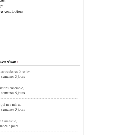
cher
ges
es contributions
res récents
sance de ces 2 ecoles
7 semaines 3 jours
ivions ensemble,
3 semaines 5 jours
i qui m a mis au
5 semaines 3 jours
e à ma tante,
 année 5 jours