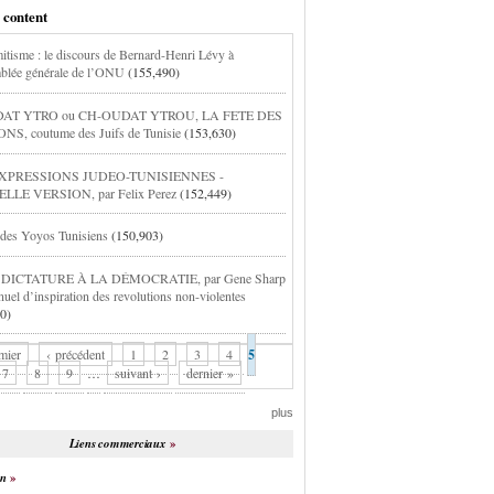
 content
itisme : le discours de Bernard-Henri Lévy à
blée générale de l’ONU
(155,490)
AT YTRO ou CH-OUDAT YTROU, LA FETE DES
S, coutume des Juifs de Tunisie
(153,630)
XPRESSIONS JUDEO-TUNISIENNES -
LE VERSION, par Felix Perez
(152,449)
 des Yoyos Tunisiens
(150,903)
 DICTATURE À LA DÉMOCRATIE, par Gene Sharp
nuel d’inspiration des revolutions non-violentes
0)
mier
‹ précédent
1
2
3
4
5
7
8
9
…
suivant ›
dernier »
plus
Liens commerciaux
on