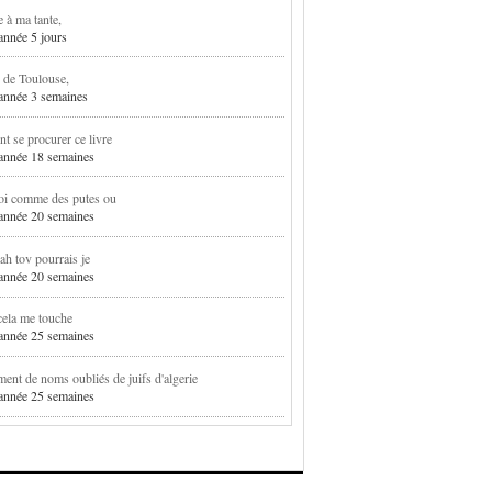
e à ma tante,
 année 5 jours
 de Toulouse,
1 année 3 semaines
 se procurer ce livre
1 année 18 semaines
oi comme des putes ou
1 année 20 semaines
h tov pourrais je
1 année 20 semaines
cela me touche
1 année 25 semaines
ent de noms oubliés de juifs d'algerie
1 année 25 semaines