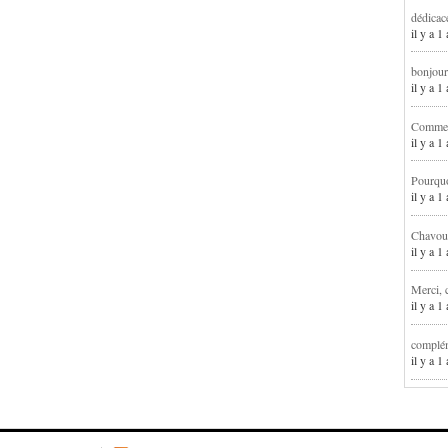
dédicac
il y a 1
bonjour
il y a 
Comment
il y a 
Pourqu
il y a 
Chavoua
il y a 
Merci, 
il y a 
complém
il y a 