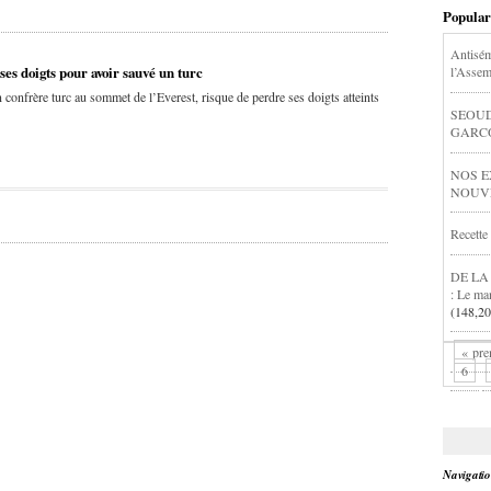
Popular
Antisém
ses doigts pour avoir sauvé un turc
l’Assem
 confrère turc au sommet de l’Everest, risque de perdre ses doigts atteints
SEOUD
GARCON
NOS E
NOUVEL
Recette
DE LA
: Le ma
(148,20
« pre
6
Navigati