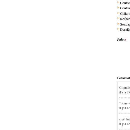
Contac
Conten
Galleri
Recher
Sonda
Dernièr
Pubs
Commentai
Connais
il y a 3
"nous v
il y a 4
c est lu
il y a 4