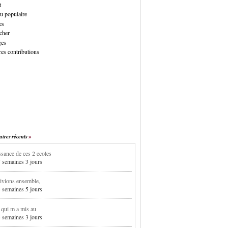
t
u populaire
es
cher
ges
es contributions
res récents
sance de ces 2 ecoles
7 semaines 3 jours
ivions ensemble,
3 semaines 5 jours
i qui m a mis au
5 semaines 3 jours