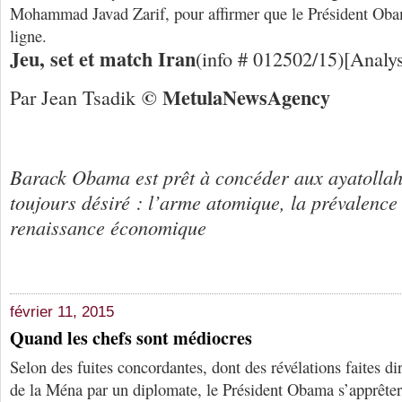
Mohammad Javad Zarif, pour affirmer que le Président Obam
ligne.
Jeu, set et match Iran
(info # 012502/15)[Analy
© Me
tula
N
ews
A
gency
Par Jean Tsadik
Barack Obama est prêt à concéder aux ayatollahs
toujours désiré : l’arme atomique, la prévalence 
renaissance économique
février 11, 2015
Quand les chefs sont médiocres
Selon des fuites concordantes, dont des révélations faites di
de la Ména par un diplomate, le Président Obama s’apprêtera