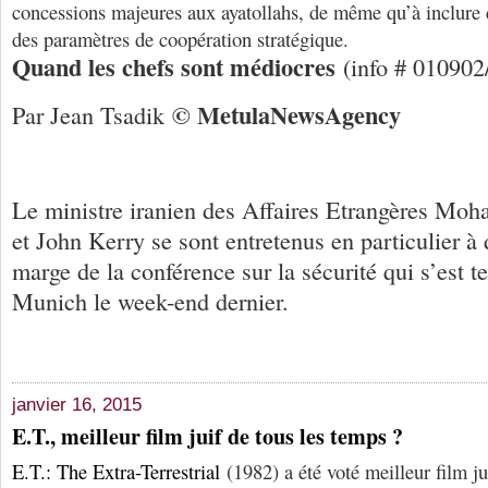
concessions majeures aux ayatollahs, de même qu’à inclure 
des paramètres de coopération stratégique.
Quand les chefs sont médiocres
(info # 010902
© Me
tula
N
ews
A
gency
Par Jean Tsadik
Le ministre iranien des Affaires Etrangères Mo
et John Kerry se sont entretenus en particulier à
marge de la conférence sur la sécurité qui s’est t
Munich le week-end dernier.
janvier 16, 2015
E.T., meilleur film juif de tous les temps ?
E.T.: The Extra-Terrestrial
(1982) a été voté meilleur film ju