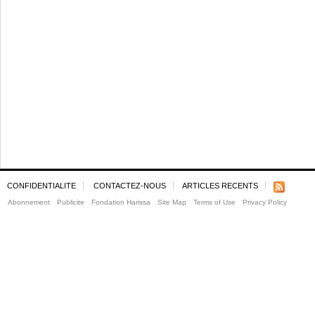
CONFIDENTIALITE
CONTACTEZ-NOUS
ARTICLES RECENTS
Abonnement
Publicite
Fondation Harissa
Site Map
Terms of Use
Privacy Policy