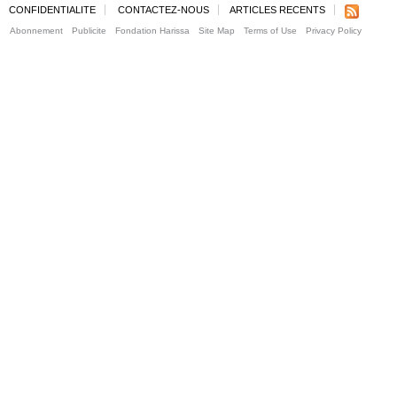
CONFIDENTIALITE
CONTACTEZ-NOUS
ARTICLES RECENTS
Abonnement
Publicite
Fondation Harissa
Site Map
Terms of Use
Privacy Policy