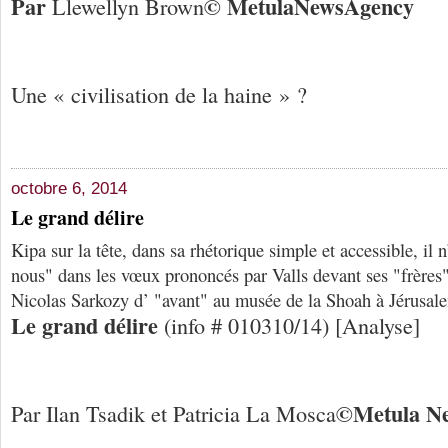
Par
© Me
tula
N
ews
A
gency
Llewellyn Brown
Une « civilisation de la haine » ?
octobre 6, 2014
Le grand délire
Kipa sur la tête, dans sa rhétorique simple et accessible, il n
nous" dans les vœux prononcés par Valls devant ses "frères" j
Nicolas Sarkozy d’ "avant" au musée de la Shoah à Jérusa
Le grand délire
(info # 010310/14) [Analyse]
©
Me
tula
N
Par Ilan Tsadik et Patricia La Mosca