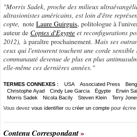
"Morris Sadek, proche des milieux ultraévangéli
ultrasionistes américains, est loin d'être représe
copte,
note
Laure Guirguis
, politologue à l'univ
Coptes d'Egypte
et reconfigurations po
auteur de
2012),
Mais ses outran
à paraître prochainement.
ceux qui l'entourent touchent une corde sensible
communauté devenue de plus en plus antimusulm
elle-même ces dernières années."
TERMES CONNEXES :
USA
Associated Press
Beng
Christophe Ayad
Cindy Lee Garcia
Égypte
Erwin Sa
Morris Sadek
Nicola Bacily
Steven Klein
Terry Jone
Vous devez
vous identifier
ou
créer un compte
pour écrire
Contenu Correspondant