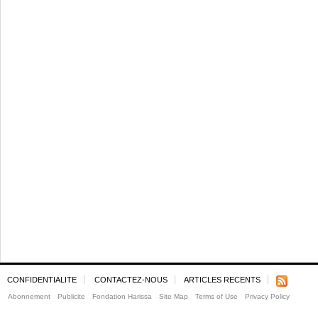
CONFIDENTIALITE
CONTACTEZ-NOUS
ARTICLES RECENTS
Abonnement
Publicite
Fondation Harissa
Site Map
Terms of Use
Privacy Policy