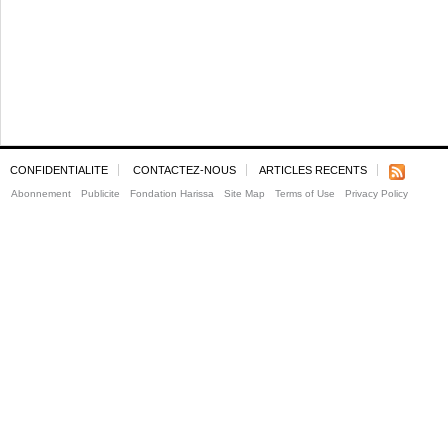
CONFIDENTIALITE
CONTACTEZ-NOUS
ARTICLES RECENTS
Abonnement
Publicite
Fondation Harissa
Site Map
Terms of Use
Privacy Policy