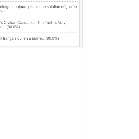
éloigne toujours plus d’une solution négociée
0%)
s Civilian Casualties: The Truth Is Very
rent (80.0%)
if français qui en a marre... (80.0%)