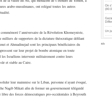
x de la vallée du Nil, qui menacent de s’étendre au Yémen, à
On s’
atures arabo-musulmanes, ont relégué toutes les autres
(80.
tualité.
Gaza'
Diffe
Un ju
n a commémoré l’anniversaire de la Révolution Khomeyniste,
e milliers de supporters de la dictature théocratique défilant
n/a
enei et Ahmadinejad sont les principaux bénéficiaires du
mpressent sur leur projet de bombe atomique en toute
 les Israéliens intervenir militairement contre leurs
sûr et stable au Caire.
onsolider leur mainmise sur le Liban, personne n’ayant évoqué,
uche Nagib Mikati afin de former un gouvernement téléguidé
 libre des forces démocratiques pro-occidentales à Beyrouth