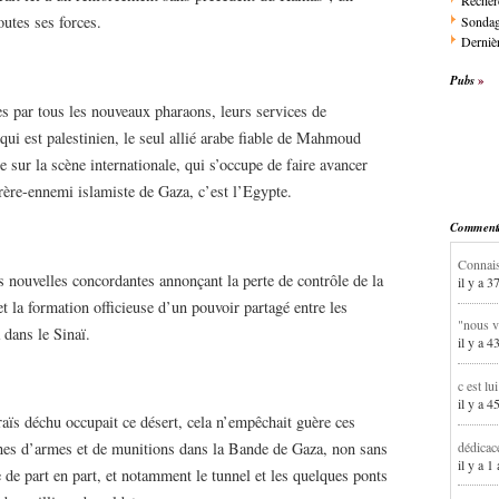
Recher
utes ses forces.
Sonda
Dernièr
Pubs
ées par tous les nouveaux pharaons, leurs services de
 qui est palestinien, le seul allié arabe fiable de Mahmoud
 sur la scène internationale, qui s’occupe de faire avancer
 frère-ennemi islamiste de Gaza, c’est l’Egypte.
Commentai
Connais
s nouvelles concordantes annonçant la perte de contrôle de la
il y a 3
t la formation officieuse d’un pouvoir partagé entre les
"nous v
dans le Sinaï.
il y a 4
c est lu
il y a 4
aïs déchu occupait ce désert, cela n’empêchait guère ces
dédicac
nes d’armes et de munitions dans la Bande de Gaza, non sans
il y a 1
e de part en part, et notamment le tunnel et les quelques ponts