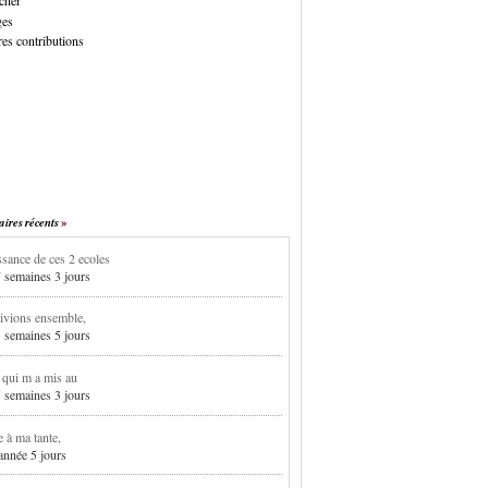
cher
ges
es contributions
res récents
sance de ces 2 ecoles
7 semaines 3 jours
ivions ensemble,
3 semaines 5 jours
i qui m a mis au
5 semaines 3 jours
e à ma tante,
 année 5 jours