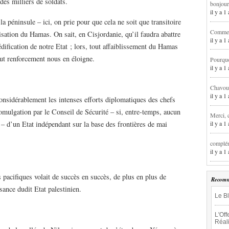
des milliers de soldats.
bonjour
il y a 
a péninsule – ici, on prie pour que cela ne soit que transitoire
Comment
isation du Hamas. On sait, en Cisjordanie, qu’il faudra abattre
il y a 
dification de notre Etat ; lors, tout affaiblissement du Hamas
out renforcement nous en éloigne.
Pourqu
il y a 
Chavoua
il y a 
nsidérablement les intenses efforts diplomatiques des chefs
 promulgation par le Conseil de Sécurité – si, entre-temps, aucun
Merci, 
 – d’un Etat indépendant sur la base des frontières de mai
il y a 
complém
il y a 
s pacifiques volait de succès en succès, de plus en plus de
Recomm
ance dudit Etat palestinien.
Le B
L'Off
Réal