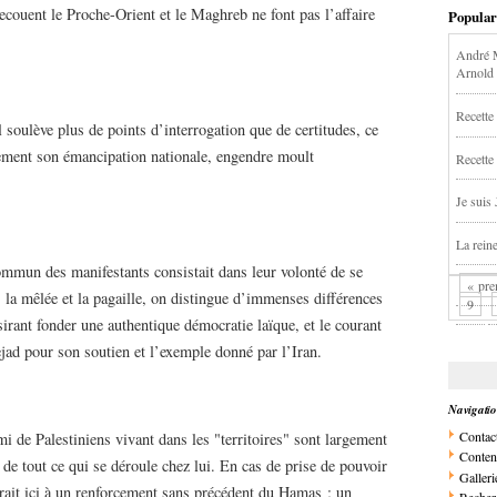
secouent le Proche-Orient et le Maghreb ne font pas l’affaire
Popular
André M
Arnold
Recette 
l soulève plus de points d’interrogation que de certitudes, ce
ment son émancipation nationale, engendre moult
Recette
Je suis
La rein
ommun des manifestants consistait dans leur volonté de se
« pre
la mêlée et la pagaille, on distingue d’immenses différences
9
irant fonder une authentique démocratie laïque, et le courant
ad pour son soutien et l’exemple donné par l’Iran.
Navigati
Contac
mi de Palestiniens vivant dans les "territoires" sont largement
Conten
 de tout ce qui se déroule chez lui. En cas de prise de pouvoir
Galleri
rait ici à un renforcement sans précédent du Hamas ; un