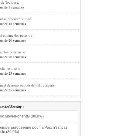
 de Toulouse,
1 année 3 semaines
 se procurer ce livre
1 année 18 semaines
oi comme des putes ou
1 année 20 semaines
h tov pourrais je
1 année 20 semaines
cela me touche
1 année 25 semaines
ent de noms oubliés de juifs d'algerie
1 année 25 semaines
ended Reading
loc moyen-oriental (80.0%)
ensive Européenne pour la Paix n'est pas
iste (80.0%)