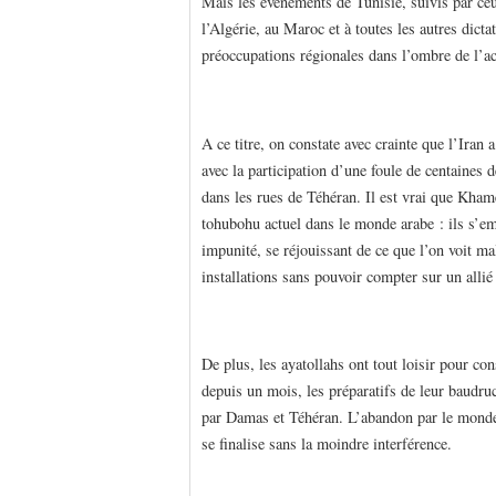
Mais les événements de Tunisie, suivis par ceu
l’Algérie, au Maroc et à toutes les autres dict
préoccupations régionales dans l’ombre de l’ac
A ce titre, on constate avec crainte que l’Ira
avec la participation d’une foule de centaines d
dans les rues de Téhéran. Il est vrai que Kham
tohubohu actuel dans le monde arabe : ils s’e
impunité, se réjouissant de ce que l’on voit mal
installations sans pouvoir compter sur un allié 
De plus, les ayatollahs ont tout loisir pour c
depuis un mois, les préparatifs de leur baudr
par Damas et Téhéran. L’abandon par le monde
se finalise sans la moindre interférence.