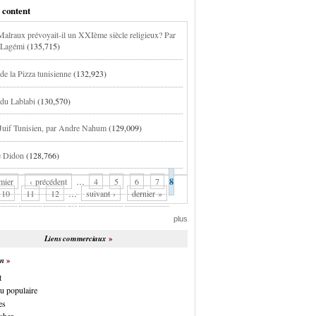
 content
alraux prévoyait-il un XXIème siècle religieux? Par
 Lagémi
(135,715)
de la Pizza tunisienne
(132,923)
 du Lablabi
(130,570)
 Juif Tunisien, par Andre Nahum
(129,009)
e Didon
(128,766)
mier
‹ précédent
…
4
5
6
7
8
10
11
12
…
suivant ›
dernier »
plus
Liens commerciaux
on
t
u populaire
es