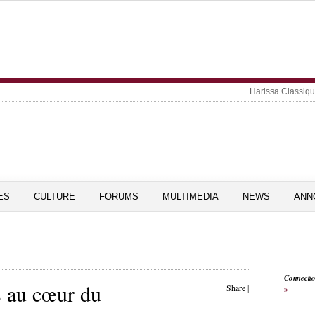
Harissa Classiq
ES
CULTURE
FORUMS
MULTIMEDIA
NEWS
ANN
Connecti
s au cœur du
Share
|