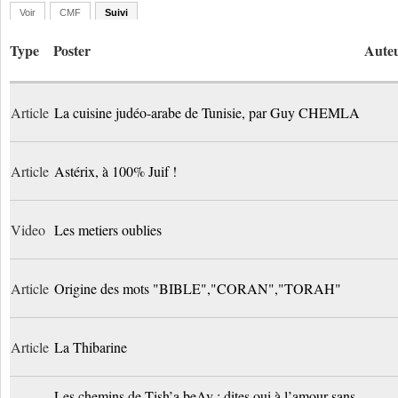
Voir
CMF
Suivi
Type
Poster
Aute
Article
La cuisine judéo-arabe de Tunisie, par Guy CHEMLA
Article
Astérix, à 100% Juif !
Video
Les metiers oublies
Article
Origine des mots "BIBLE","CORAN","TORAH"
Article
La Thibarine
Les chemins de Tish’a beAv : dites oui à l’amour sans