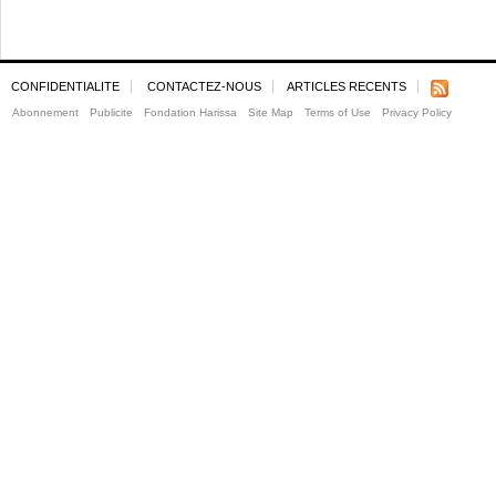
CONFIDENTIALITE
CONTACTEZ-NOUS
ARTICLES RECENTS
Abonnement
Publicite
Fondation Harissa
Site Map
Terms of Use
Privacy Policy