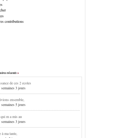
es
cher
ges
es contributions
res récents
sance de ces 2 ecoles
7 semaines 3 jours
ivions ensemble,
3 semaines 5 jours
i qui m a mis au
5 semaines 3 jours
e à ma tante,