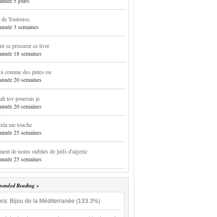
 année 5 jours
 de Toulouse,
1 année 3 semaines
 se procurer ce livre
1 année 18 semaines
oi comme des putes ou
1 année 20 semaines
h tov pourrais je
1 année 20 semaines
cela me touche
1 année 25 semaines
ent de noms oubliés de juifs d'algerie
1 année 25 semaines
ended Reading
ra: Bijou de la Méditerranée (133.3%)