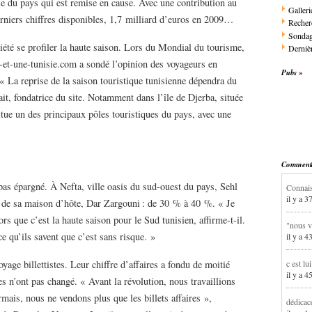
e du pays qui est remise en cause. Avec une contribution au
Galleri
rniers chiffres disponibles, 1,7 milliard d’euros en 2009…
Recher
Sonda
été se profiler la haute saison. Lors du Mondial du tourisme,
Dernièr
le-et-une-tunisie.com a sondé l’opinion des voyageurs en
Pubs
 La reprise de la saison touristique tunisienne dépendra du
ait, fondatrice du site. Notamment dans l’île de Djerba, située
itue un des principaux pôles touristiques du pays, avec une
Commentai
pas épargné. À Nefta, ville oasis du sud-ouest du pays, Sehl
Connais
il y a 3
n de sa maison d’hôte, Dar Zargouni : de 30 % à 40 %. « Je
rs que c’est la haute saison pour le Sud tunisien, affirme-t-il.
"nous v
rce qu’ils savent que c’est sans risque. »
il y a 4
age billettistes. Leur chiffre d’affaires a fondu de moitié
c est lu
il y a 4
es n’ont pas changé. « Avant la révolution, nous travaillions
mais, nous ne vendons plus que les billets affaires »,
dédicac