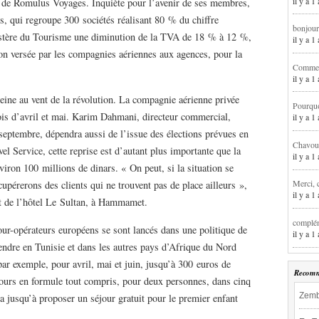
il y a 1
n de Romulus Voyages. Inquiète pour l’avenir de ses membres,
s, qui regroupe 300 sociétés réalisant 80 % du chiffre
bonjour
nistère du Tourisme une diminution de la TVA de 18 % à 12 %,
il y a 
 versée par les compagnies aériennes aux agences, pour la
Comment
il y a 
eine au vent de la révolution. La compagnie aérienne privée
Pourqu
ois d’avril et mai. Karim Dahmani, directeur commercial,
il y a 
t septembre, dépendra aussi de l’issue des élections prévues en
Chavoua
avel Service, cette reprise est d’autant plus importante que la
il y a 
iron 100 millions de dinars. « On peut, si la situation se
Merci, 
cupérerons des clients qui ne trouvent pas de place ailleurs »,
il y a 
nt de l’hôtel Le Sultan, à Hammamet.
complém
tour-opérateurs européens se sont lancés dans une politique de
il y a 
 rendre en Tunisie et dans les autres pays d’Afrique du Nord
 exemple, pour avril, mai et juin, jusqu’à 300 euros de
Recomm
 jours en formule tout compris, pour deux personnes, dans cinq
Zemb
 jusqu’à proposer un séjour gratuit pour le premier enfant