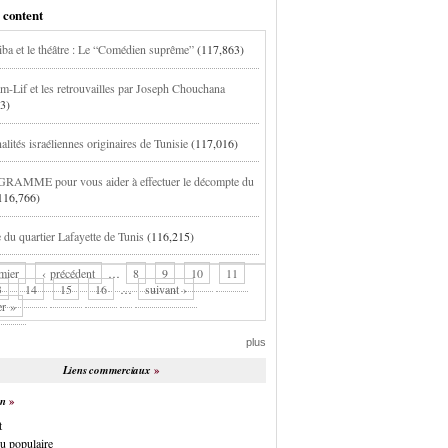
 content
ba et le théâtre : Le “Comédien suprême”
(117,863)
Lif et les retrouvailles par Joseph Chouchana
3)
lités israéliennes originaires de Tunisie
(117,016)
AMME pour vous aider à effectuer le décompte du
116,766)
e du quartier Lafayette de Tunis
(116,215)
mier
‹ précédent
…
8
9
10
11
3
14
15
16
…
suivant ›
er »
plus
Liens commerciaux
on
t
u populaire