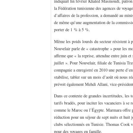
indiquait fin février Khaled Masmoudi, patro
la Fédération tunisienne des agences de voyage
d’affaires de la profession, a demandé au mi
de même qu’une augmentation de la commission
porter de 1 % à 5 %.
Même les poids lourds du secteur résistent à p
Nouvelair parle de « catastrophe » pour les m
affirme que « la reprise, attendue entre juin e
juillet ». Pour Nouvelair, filiale de Tunisia Tr
compagnie a enregistré en 2010 une perte d’env
stabilise, tabler sur un mois d’août où nous ré
prévoit également Mehdi Allani, vice-préside
Dans ce contexte de grandes incertitudes, les 
tarifs bradés, pour inciter les vacanciers à se
comme le Maroc ou l’Égypte. Marmara offre par
réduction pour un séjour de sept nuits et huit
clubs sélectionnés en Tunisie. Thomas Cook va
pour des voyages en famille.