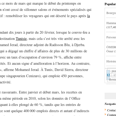
 ce mois de mars qui marque le début du printemps en
Popular
n n’ont cessé de sillonner salons et événements spécialisés qui
Bourgui
if : remobiliser les voyageurs qui ont déserté le pays après
la
Hammam-
(117,40
ant dix jours à partir du 20 février, lorsque le couvre-feu a
Personna
 destination
Tunisie
, mais cela s’est très vite arrêté avec les
amed Jerad, directeur adjoint du Radisson Blu, à Djerba.
ÔMERGR
qui a dégagé un chiffre d’affaires de plus de 30 millions de
Ômer
(
avec un taux d’occupation d’environ 79 %, affiche entre
Histoir
vités. Et aucun signe d’amélioration à l’horizon. Au contraire,
 », affirme Mohamed Jerad. À Tunis, David Sierra, directeur
« pre
12
1
oupe singapourien Cenizaro), qui emploie 450 personnes,
derni
ctivité.
 rassurants. Entre janvier et début mars, les recettes en
la même période en 2010, selon les données de l’Office
Navigati
quant à elles plongé de 60 %, tandis que les entrées de
Contac
 ce sont quelque 400 000 emplois directs et autant d’indirects
Conten