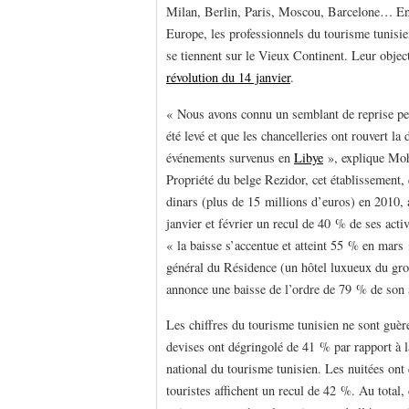
Milan, Berlin, Paris, Moscou, Barcelone… En
Europe, les professionnels du tourisme tunisie
se tiennent sur le Vieux Continent. Leur object
révolution du 14 janvier
.
« Nous avons connu un semblant de reprise pend
été levé et que les chancelleries ont rouvert la
événements survenus en
Libye
», explique Moh
Propriété du belge Rezidor, cet établissement, 
dinars (plus de 15 millions d’euros) en 2010, 
janvier et février un recul de 40 % de ses acti
« la baisse s’accentue et atteint 55 % en mars
général du Résidence (un hôtel luxueux du gr
annonce une baisse de l’ordre de 79 % de son a
Les chiffres du tourisme tunisien ne sont guère
devises ont dégringolé de 41 % par rapport à 
national du tourisme tunisien. Les nuitées ont 
touristes affichent un recul de 42 %. Au total,