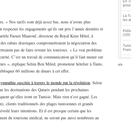
En Tu
pris
La Tu
les a
re. « Nos tarifs sont déjà assez bas, nous n’avons plus
 respecter les engagements qu’ils ont pris l’année dernière et
Ksila
(100
 martèle Faouzi Maarouf, directeur du Royal Kenz Hôtel, à
 des rabais drastiques compromettraient la négociation des
Tunis
ttraient pas de faire revenir les touristes. « Le vrai problème
Fran
écurité. C’est un travail de communication qu’il faut mener sur
eurs », explique Selim Ben Miled, promoteur hôtelier à Tunis.
n/a
bloquer 60 millions de dinars à cet effet.
sympathie suscitée à travers le monde par la révolution
. Selon
r les destinations des Qataris pendant les prochaines
uent qu’elles iront en Tunisie. Mais rien n’est gagné. Les
n), clients traditionnels des plages tunisiennes et grands
oilé leurs intentions. Et il est presque certain que les
mment du tourisme médical, ne seront pas aussi nombreux au