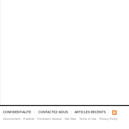
CONFIDENTIALITE
CONTACTEZ-NOUS
ARTICLES RECENTS
Abonnement
Publicite
Fondation Harissa
Site Map
Terms of Use
Privacy Policy