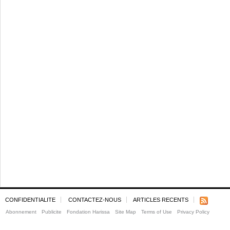
CONFIDENTIALITE
CONTACTEZ-NOUS
ARTICLES RECENTS
Abonnement
Publicite
Fondation Harissa
Site Map
Terms of Use
Privacy Policy