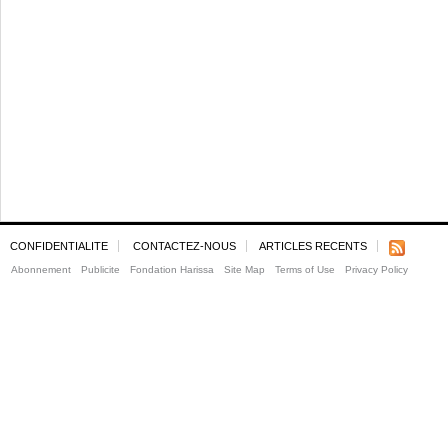
CONFIDENTIALITE
CONTACTEZ-NOUS
ARTICLES RECENTS
Abonnement
Publicite
Fondation Harissa
Site Map
Terms of Use
Privacy Policy