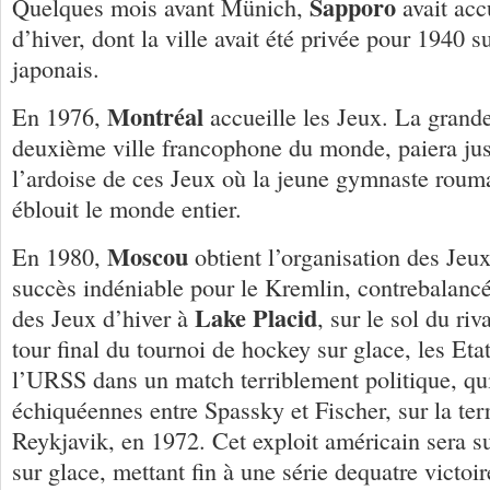
Sapporo
Quelques mois avant Münich,
avait accu
d’hiver, dont la ville avait été privée pour 1940 su
japonais.
Montréal
En 1976,
accueille les Jeux. La grande
deuxième ville francophone du monde, paiera ju
l’ardoise de ces Jeux où la jeune gymnaste ro
éblouit le monde entier.
Moscou
En 1980,
obtient l’organisation des Jeux
succès indéniable pour le Kremlin, contrebalancé
Lake Placid
des Jeux d’hiver à
, sur le sol du ri
tour final du tournoi de hockey sur glace, les Et
l’URSS dans un match terriblement politique, qui
échiquéennes entre Spassky et Fischer, sur la ter
Reykjavik, en 1972. Cet exploit américain sera 
sur glace, mettant fin à une série dequatre victoi