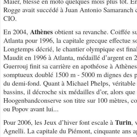
Maier, blessé en moto quelques mois plus tôt. E
Rogge avait succédé à Juan Antonio Samaranch 
CIO.
Athènes
En 2004,
obtient sa revanche. Coiffée su
Atlanta pour 1996, la capitale grecque effectue s
Longtemps décrié, le chantier olympique est fina
Maudit en 1996 à Atlanta, médaillé d’argent en
Guerrouj finit sa carrière en apothéose à Athènes
somptueux doublé 1500 m - 5000 m dignes des pl
du demi-fond. Quant à Michael Phelps, véritable
bassins, il décroche six médailles d’or, alors que
Hoogenbandconserve son titre sur 100 mètres, 
ou Popov avant lui...
Turin
Pour 2006, les Jeux d’hiver font escale à
, 
Agnelli. La capitale du Piémont, cinquante ans a