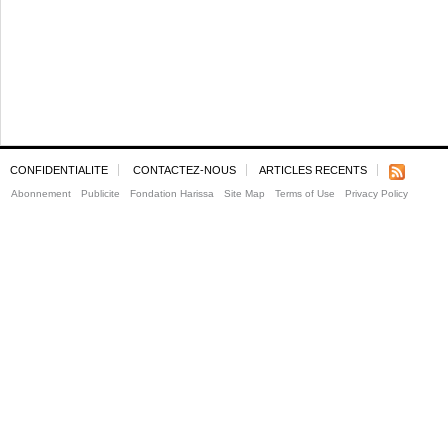
CONFIDENTIALITE
CONTACTEZ-NOUS
ARTICLES RECENTS
Abonnement
Publicite
Fondation Harissa
Site Map
Terms of Use
Privacy Policy