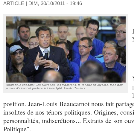
ARTICLE |
DIM, 30/10/2011 - 19:46
Adorant le chocolat, les sucreries, les macarons, la fondue savoyarde, il ne boit
jamais d’alcool et préfère le Coca light. Crédit Reuters
position. Jean-Louis Beaucarnot nous fait partage
insolites de nos ténors politiques. Origines, cous
personnalités, indiscrétions... Extraits de son ou
Politique".