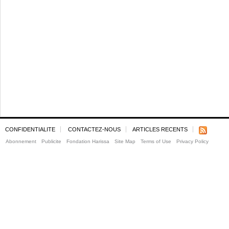
CONFIDENTIALITE
CONTACTEZ-NOUS
ARTICLES RECENTS
Abonnement
Publicite
Fondation Harissa
Site Map
Terms of Use
Privacy Policy