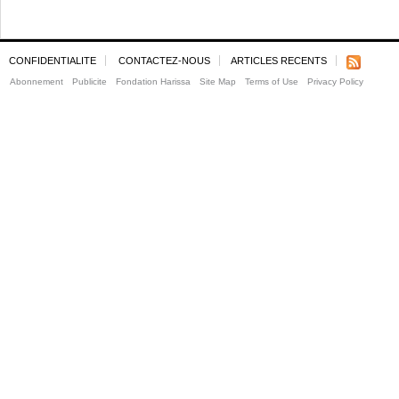
CONFIDENTIALITE
CONTACTEZ-NOUS
ARTICLES RECENTS
Abonnement
Publicite
Fondation Harissa
Site Map
Terms of Use
Privacy Policy