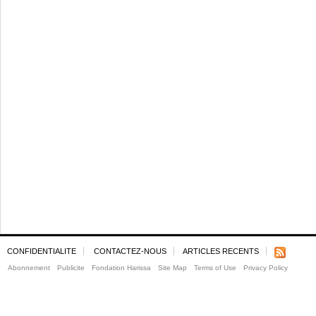
CONFIDENTIALITE
CONTACTEZ-NOUS
ARTICLES RECENTS
Abonnement
Publicite
Fondation Harissa
Site Map
Terms of Use
Privacy Policy