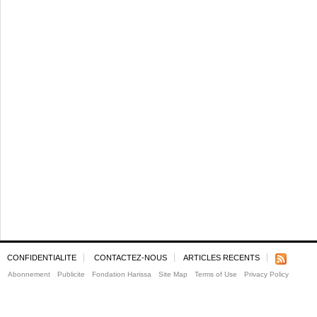
CONFIDENTIALITE
CONTACTEZ-NOUS
ARTICLES RECENTS
Abonnement
Publicite
Fondation Harissa
Site Map
Terms of Use
Privacy Policy