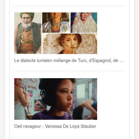
Le dialecte tunisien mélange de Turc, d’Espagnol, de Français , de Berbère, d’Italien…
Oeil ravageur - Vanessa De Loya Stauber