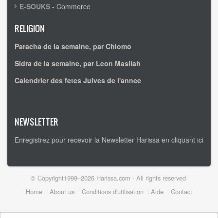
E-SOUKS
- Commerce
RELIGION
Paracha de la semaine, par Chlomo
Sidra de la semaine, par Leon Masliah
Calendrier des fetes Juives de l'annee
NEWSLETTER
Enregistrez pour recevoir la Newsletter Harissa en cliquant ici
© Copyright1999–2026 Harissa.com - All rights reserved
Footer
Home
About us
Conditions d'utilisation
Aide
Contact