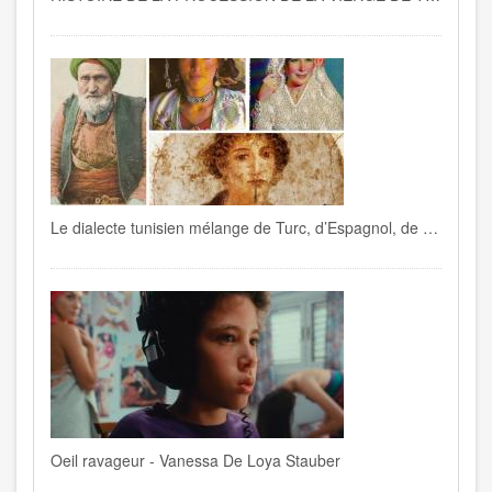
Le dialecte tunisien mélange de Turc, d’Espagnol, de Français , de Berbère, d’Italien…
Oeil ravageur - Vanessa De Loya Stauber