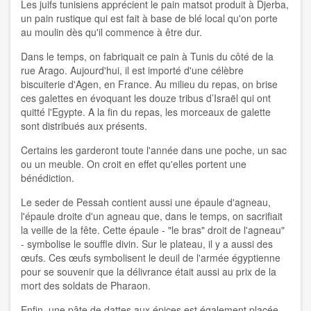
Les juifs tunisiens apprécient le pain matsot produit à Djerba,
un pain rustique qui est fait à base de blé local qu'on porte
au moulin dès qu'il commence à être dur.
Dans le temps, on fabriquait ce pain à Tunis du côté de la
rue Arago. Aujourd'hui, il est importé d'une célèbre
biscuiterie d'Agen, en France. Au milieu du repas, on brise
ces galettes en évoquant les douze tribus d’Israël qui ont
quitté l'Egypte. A la fin du repas, les morceaux de galette
sont distribués aux présents.
Certains les garderont toute l'année dans une poche, un sac
ou un meuble. On croit en effet qu'elles portent une
bénédiction.
Le seder de Pessah contient aussi une épaule d'agneau,
l'épaule droite d'un agneau que, dans le temps, on sacrifiait
la veille de la fête. Cette épaule - "le bras" droit de l'agneau"
- symbolise le souffle divin. Sur le plateau, il y a aussi des
œufs. Ces œufs symbolisent le deuil de l'armée égyptienne
pour se souvenir que la délivrance était aussi au prix de la
mort des soldats de Pharaon.
Enfin, une pâte de dattes aux épices est également placée