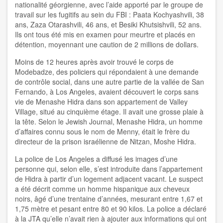
nationalité géorgienne, avec l’aide apporté par le groupe de
travail sur les fugitifs au sein du FBI : Paata Kochyashvili, 38
ans, Zaza Otarashvili, 46 ans, et Besiki Khutsishvili, 52 ans.
Ils ont tous été mis en examen pour meurtre et placés en
détention, moyennant une caution de 2 millions de dollars.
Moins de 12 heures après avoir trouvé le corps de
Modebadze, des policiers qui répondaient à une demande
de contrôle social, dans une autre partie de la vallée de San
Fernando, à Los Angeles, avaient découvert le corps sans
vie de Menashe Hidra dans son appartement de Valley
Village, situé au cinquième étage. Il avait une grosse plaie à
la tête. Selon le Jewish Journal, Menashe Hidra, un homme
d’affaires connu sous le nom de Menny, était le frère du
directeur de la prison israélienne de Nitzan, Moshe Hidra.
La police de Los Angeles a diffusé les images d’une
personne qui, selon elle, s’est introduite dans l’appartement
de Hidra à partir d’un logement adjacent vacant. Le suspect
a été décrit comme un homme hispanique aux cheveux
noirs, âgé d’une trentaine d’années, mesurant entre 1,67 et
1,75 mètre et pesant entre 80 et 90 kilos. La police a déclaré
à la JTA qu’elle n’avait rien à ajouter aux informations qui ont