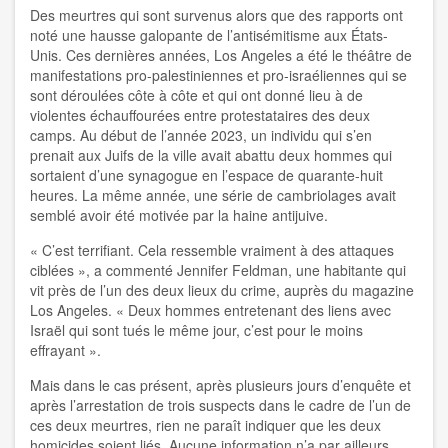
Des meurtres qui sont survenus alors que des rapports ont
noté une hausse galopante de l’antisémitisme aux États-
Unis. Ces dernières années, Los Angeles a été le théâtre de
manifestations pro-palestiniennes et pro-israéliennes qui se
sont déroulées côte à côte et qui ont donné lieu à de
violentes échauffourées entre protestataires des deux
camps. Au début de l’année 2023, un individu qui s’en
prenait aux Juifs de la ville avait abattu deux hommes qui
sortaient d’une synagogue en l’espace de quarante-huit
heures. La même année, une série de cambriolages avait
semblé avoir été motivée par la haine antijuive.
« C’est terrifiant. Cela ressemble vraiment à des attaques
ciblées », a commenté Jennifer Feldman, une habitante qui
vit près de l’un des deux lieux du crime, auprès du magazine
Los Angeles. « Deux hommes entretenant des liens avec
Israël qui sont tués le même jour, c’est pour le moins
effrayant ».
Mais dans le cas présent, après plusieurs jours d’enquête et
après l’arrestation de trois suspects dans le cadre de l’un de
ces deux meurtres, rien ne paraît indiquer que les deux
homicides soient liés. Aucune information n’a par ailleurs