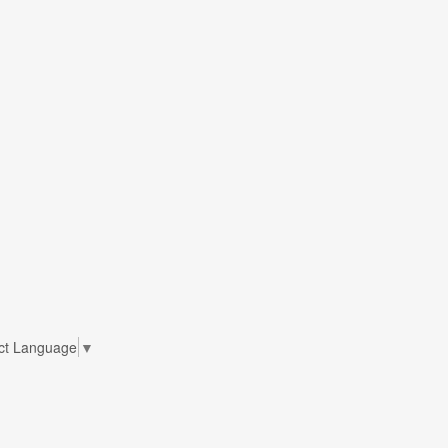
ct Language
▼