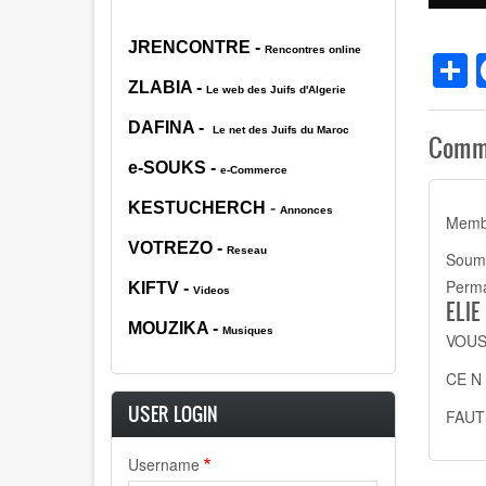
JRENCONTRE
-
S
Rencontres online
ZLABIA
-
Le web des Juifs d'Algerie
DAFINA
-
Le net des Juifs du Maroc
Comm
e-SOUKS
-
e-Commerce
KESTUCHERCH
-
Annonces
Membe
VOTREZO
-
Reseau
Soum
Perma
KIFTV
-
Videos
ELI
MOUZIK
A -
Musiques
VOUS
CE N
USER LOGIN
FAUT
Username