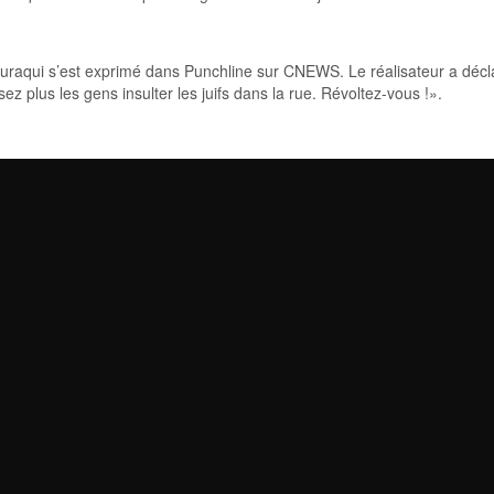
uraqui s’est exprimé dans Punchline sur CNEWS. Le réalisateur a décla
sez plus les gens insulter les juifs dans la rue. Révoltez-vous !».